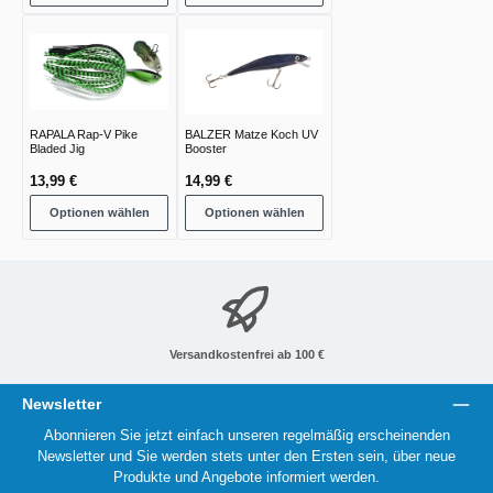
RAPALA Rap-V Pike
BALZER Matze Koch UV
Bladed Jig
Booster
13,99 €
14,99 €
Optionen wählen
Optionen wählen
Versandkostenfrei ab 100 €
Newsletter
Abonnieren Sie jetzt einfach unseren regelmäßig erscheinenden
Newsletter und Sie werden stets unter den Ersten sein, über neue
Produkte und Angebote informiert werden.