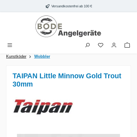
Zum Hauptinhalt springen
Versandkostenfrei ab 100 €
War
Kunstköder
Wobbler
TAIPAN Little Minnow Gold Trout
30mm
Bildergalerie überspringen