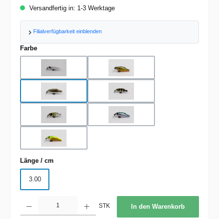
Versandfertig in: 1-3 Werktage
Filialverfügbarkeit einblenden
auswählen
Farbe
Ayu Trout
Ghost Ayu
Gold Trout
Matte Trout
Matte White
Pink Trout
Rainbow Trout
auswählen
Länge / cm
3.00
Produkt Anzahl: Gib den gewünschten Wert ein oder benutze die Schaltflächen um d
STK
In den Warenkorb