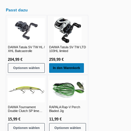
Passt dazu
DAIWA Tatula SV TW HL /
DAIWA Tatula SV TW LTD
XHL Baitcastrolle
103HL limited
204,99 €
259,99 €
Optionen wählen
In den Warenkorb
DAIWA Tournament
RAPALA Rap-V Perch
Double Clutch SP lime
Bladed Jig
chart
15,99 €
11,99 €
Optionen wählen
Optionen wählen