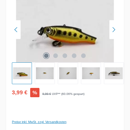
Verkaufspreis:
3,99 €
%
Regulärer Preis:
9,99 €
UVP** (60.06% gespart)
Preise inkl. MwSt. zzgl. Versandkosten