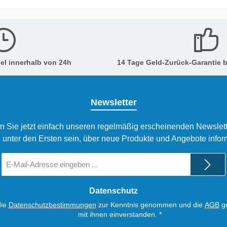
hältlich.
dafür, dass der Köder mit 
Argwohn genommen wird. 
Vertical Jig funktioniert auc
Kombination mit dem Walle
ausgezeichnet. Black & Whi
el innerhalb von 24h
14 Tage Geld-Zurück-Garantie b
Kontraste beim Welsangel
Thema Kontraste beim We
immer mehr in den Vorder
Newsletter
rückt, haben wir uns dazu
entschieden, unsere gängi
n Sie jetzt einfach unseren regelmäßig erscheinenden Newslett
Kunstköder in verschieden
 unter den Ersten sein, über neue Produkte und Angebote infor
Varianten auf den Markt zu
Neben unserer grünen Sta
E-
Mail-
Firmenfarbe, die bewährt u
Adresse
auffällig ist, gibt es ab sofo
*
Datenschutz
unauffällige schwarze und
die
Datenschutzbestimmungen
zur Kenntnis genommen und die
AGB
ge
kontrastreiche weiße Versi
mit ihnen einverstanden.
*
unserem Sortiment. Waller