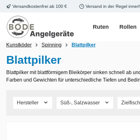
Versandkostenfrei ab 100 €
Versand in der Regel inner
m Hauptinhalt springen
Zur Suche springen
Zur Hauptnavigation springen
Ruten
Rollen
Kunstköder
Spinning
Blattpilker
Blattpilker
Blattpilker mit blattförmigem Bleikörper sinken schnell ab
Farben und Gewichten für unterschiedliche Tiefen und Bedi
Hersteller
Süß-, Salzwasser
Zielfis