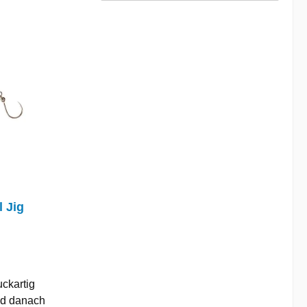
 Jig
uckartig
nd danach