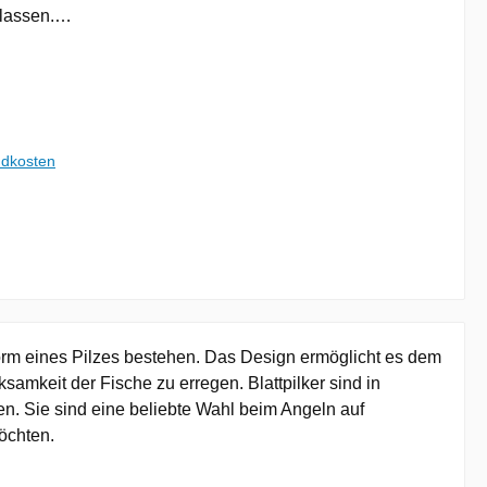
elassen.
entsteht
 eine
e in der
In der
rtical Jig
ndkosten
 wenn Du
t findest.
on beim
tical Jig
ch macht.
 sogar
ckt und
ch die
Form eines Pilzes bestehen. Das Design ermöglicht es dem
r
amkeit der Fische zu erregen. Blattpilker sind in
. Sie sind eine beliebte Wahl beim Angeln auf
e robuste
öchten.
t das
orgt