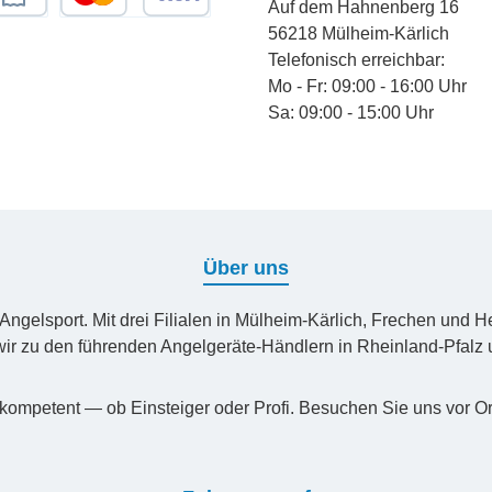
Auf dem Hahnenberg 16
Nicht zur Fütterung von
chnungskauf
Kredit- oder Debitkarte
56218 Mülheim-Kärlich
Wiederkäuern, Nutztieren 
Telefonisch erreichbar:
Haustieren geeignet. Von 
Mo - Fr: 09:00 - 16:00 Uhr
fernhalten bzw. für entspr
Sa: 09:00 - 15:00 Uhr
Aufsicht sorgen. Außerhalb
Reichweite von Haustieren
aufbewahren. Ausschließl
Angeln verwenden.
Über uns
n Angelsport. Mit drei Filialen in Mülheim-Kärlich, Frechen un
ir zu den führenden Angelgeräte-Händlern in Rheinland-Pfal
kompetent — ob Einsteiger oder Profi. Besuchen Sie uns vor Or