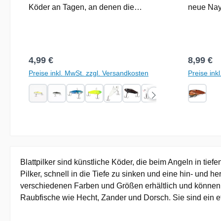
Köder an Tagen, an denen die
neue Nays
Räuber träge und lustlos sind. Eine
Wahl für
echte Geheimwaffe! Farbe: Firetiger
seines ko
Gewicht: 9g Lauftiefe: kann durch
Designs,
die Einholgeschwindigkeit variiert
Wurfweite
Regulärer Preis:
Reguläre
4,99 €
8,99 €
werden.
schnelle
Preise inkl. MwSt. zzgl. Versandkosten
Preise ink
ermöglich
effizient
Wasserflä
Raubfisc
Besonder
sind sein
Lauf des 
Bedingun
Blattpilker sind künstliche Köder, die beim Angeln in t
kann. Aus
Pilker, schnell in die Tiefe zu sinken und eine hin- und
hochwert
verschiedenen Farben und Größen erhältlich und können 
gewährlei
Raubfische wie Hecht, Zander und Dorsch. Sie sind ein e
optimale
MTL LF is