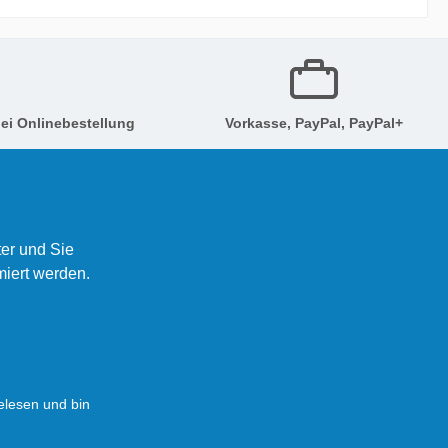
weniger
Der
h in
rholz
te -
ei Onlinebestellung
Vorkasse, PayPal, PayPal+
n Da das
lsangeln
grund
gsten
er und Sie
en
miert werden.
 bringen.
ndard-
nd sehr
rt auch
lesen und bin
onen in
 sehen