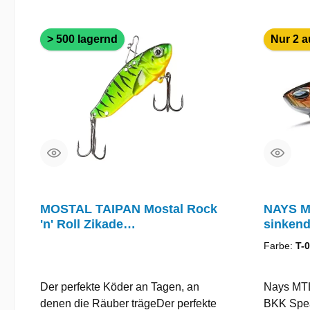
> 500 lagernd
Nur 2 a
MOSTAL TAIPAN Mostal Rock
NAYS M
'n' Roll Zikade
sinkend 
Vibrationsköder
Farbe:
T-
Der perfekte Köder an Tagen, an
Nays MTL
denen die Räuber trägeDer perfekte
BKK Spea