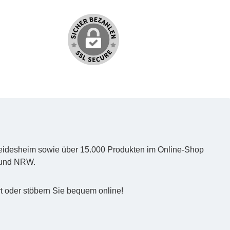
und
Kindern
echende
 der
ich zum
d Heidesheim sowie über 15.000 Produkten im Online-Shop
z und NRW.
t oder stöbern Sie bequem online!