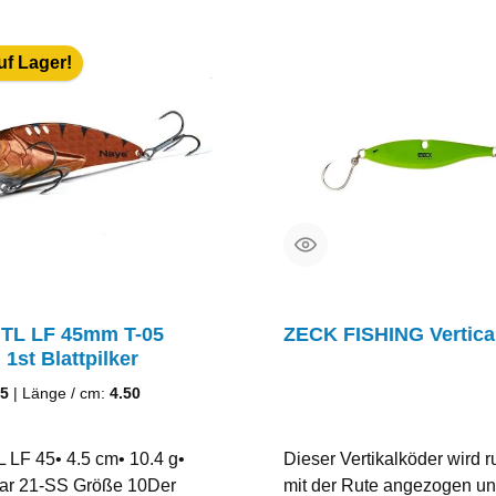
uf Lager!
TL LF 45mm T-05
ZECK FISHING Vertical
1st Blattpilker
05
|
Länge / cm:
4.50
 LF 45• 4.5 cm• 10.4 g•
Dieser Vertikalköder wird r
r 21-SS Größe 10Der
mit der Rute angezogen u