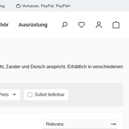
ung
Vorkasse, PayPal, PayPal+
hör
Ausrüstung
Zielfisch
SALE
Gesche
Waren
t, Zander und Dorsch anspricht. Erhältlich in verschiedenen
Preis
Sofort lieferbar