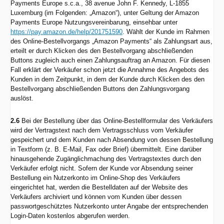
Payments Europe s.c.a., 38 avenue John F. Kennedy, L-1855
Luxemburg (im Folgenden: „Amazon“), unter Geltung der Amazon
Payments Europe Nutzungsvereinbarung, einsehbar unter
https://pay.amazon.de/help/201751590
. Wählt der Kunde im Rahmen
des Online-Bestellvorgangs „Amazon Payments“ als Zahlungsart aus,
erteilt er durch Klicken des den Bestellvorgang abschließenden
Buttons zugleich auch einen Zahlungsauftrag an Amazon. Für diesen
Fall erklärt der Verkäufer schon jetzt die Annahme des Angebots des
Kunden in dem Zeitpunkt, in dem der Kunde durch Klicken des den
Bestellvorgang abschließenden Buttons den Zahlungsvorgang
auslöst.
2.6
Bei der Bestellung über das Online-Bestellformular des Verkäufers
wird der Vertragstext nach dem Vertragsschluss vom Verkäufer
gespeichert und dem Kunden nach Absendung von dessen Bestellung
in Textform (z. B. E-Mail, Fax oder Brief) übermittelt. Eine darüber
hinausgehende Zugänglichmachung des Vertragstextes durch den
Verkäufer erfolgt nicht. Sofern der Kunde vor Absendung seiner
Bestellung ein Nutzerkonto im Online-Shop des Verkäufers
eingerichtet hat, werden die Bestelldaten auf der Website des
Verkäufers archiviert und können vom Kunden über dessen
passwortgeschütztes Nutzerkonto unter Angabe der entsprechenden
Login-Daten kostenlos abgerufen werden.