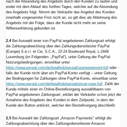
nach der Absendung des Angebots durch den Kunden zu laufen und
endet mit dem Ablauf des fünften Tages, welcher auf die Absendung
des Angebots folgt. Nimmt der Verkäufer das Angebot des Kunden
innerhalb vorgenannter Frist nicht an, so gilt dies als Ablehnung des
Angebots mit der Folge, dass der Kunde nicht mehr an seine
Willenserklärung gebunden ist.
2.4
Bei Auswahl einer von PayPal angebotenen Zahlungsart erfolgt
die Zahlungsabwicklung über den Zahlungsdienstleister PayPal
(Europe) S.à r.l. et Cie, S.C.A., 22-24 Boulevard Royal, L-2449
Luxemburg (im Folgenden: „PayPal“), unter Geltung der PayPal-
Nutzungsbedingungen, einsehbar unter
https://www.paypal.com/de/legalhub/paypal/useragreement-full
oder -
falls der Kunde nicht über ein PayPal-Konto verfügt – unter Geltung
der Bedingungen für Zahlungen ohne PayPal-Konto, einsehbar unter
https://www.paypal.com/de/legalhub/paypal/privacywax-full
. Zahlt der
Kunde mittels einer im Online-Bestellvorgang auswählbaren von
PayPal angebotenen Zahlungsart, erklärt der Verkäufer schon jetzt die
Annahme des Angebots des Kunden in dem Zeitpunkt, in dem der
Kunde den Button anklickt, welcher den Bestellvorgang abschließt.
2.5
Bei Auswahl der Zahlungsart „Amazon Payments" erfolgt die
Zahlungsabwicklung über den Zahlungsdienstleister Amazon