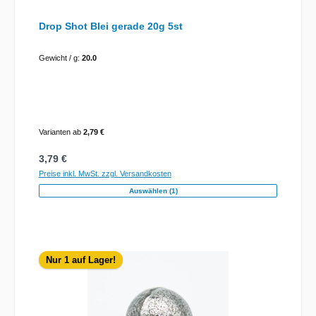
Drop Shot Blei gerade 20g 5st
Gewicht / g:
20.0
Varianten ab
2,79 €
Regulärer Preis:
3,79 €
Preise inkl. MwSt. zzgl. Versandkosten
Auswählen (1)
Nur 1 auf Lager!