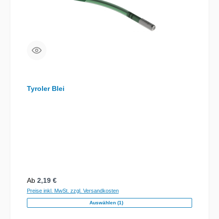
Tyroler Blei
Regulärer Preis:
Ab
2,19 €
Preise inkl. MwSt. zzgl. Versandkosten
Auswählen (1)