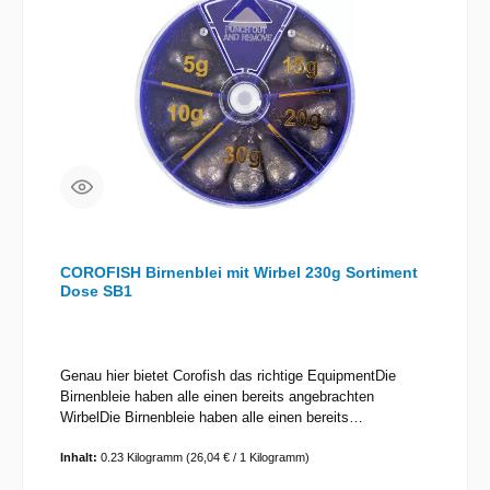
COROFISH Birnenblei mit Wirbel 230g Sortiment
Dose SB1
Genau hier bietet Corofish das richtige EquipmentDie
Birnenbleie haben alle einen bereits angebrachten
WirbelDie Birnenbleie haben alle einen bereits
angebrachten Wirbel und können somit einfach und sicher
eingehängt werden! Gesaminhalt des Sortiments:
Inhalt:
0.23 Kilogramm
(26,04 € / 1 Kilogramm)
230gGewichte-Staffelung: 5g / 10g / 15g / 20g / 30g