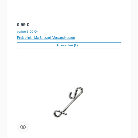
Regulärer Preis:
0,99 €
vorher 3,99 €**
Preise inkl. MwSt. zzgl. Versandkosten
Auswählen (1)