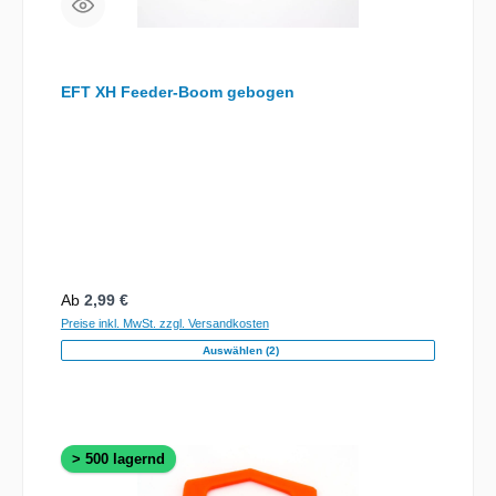
EFT XH Feeder-Boom gebogen
Regulärer Preis:
Ab
2,99 €
Preise inkl. MwSt. zzgl. Versandkosten
Auswählen (2)
> 500 lagernd