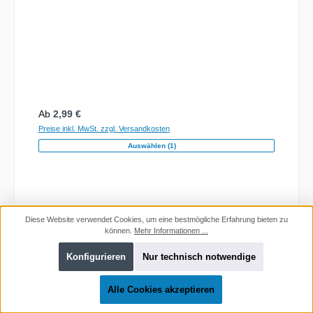
Regulärer Preis:
Ab
2,99 €
Preise inkl. MwSt. zzgl. Versandkosten
Auswählen (1)
Diese Website verwendet Cookies, um eine bestmögliche Erfahrung bieten zu
können.
Mehr Informationen ...
Konfigurieren
Nur technisch notwendige
Alle Cookies akzeptieren