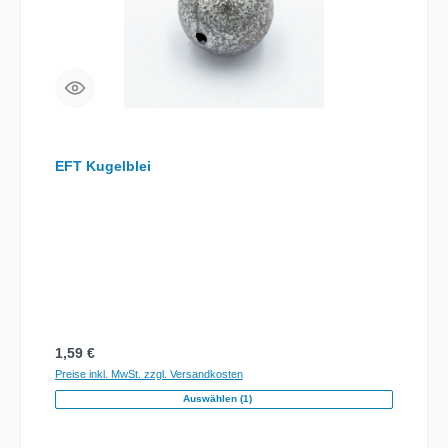
EFT Kugelblei
Regulärer Preis:
1,59 €
Preise inkl. MwSt. zzgl. Versandkosten
Auswählen (1)