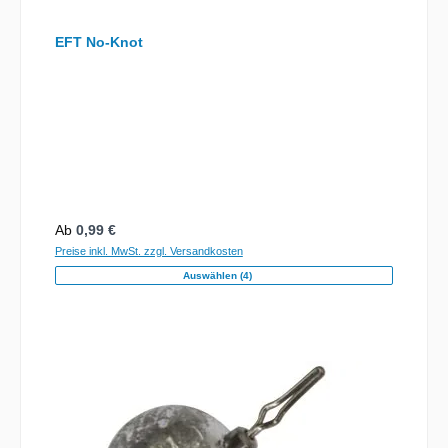
EFT No-Knot
Regulärer Preis:
Ab
0,99 €
Preise inkl. MwSt. zzgl. Versandkosten
Auswählen (4)