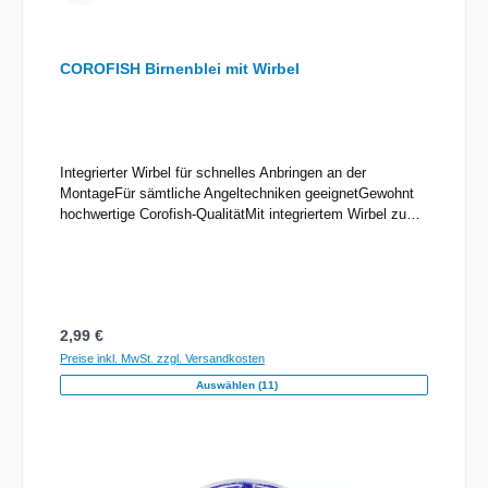
COROFISH Birnenblei mit Wirbel
Integrierter Wirbel für schnelles Anbringen an der
MontageFür sämtliche Angeltechniken geeignetGewohnt
hochwertige Corofish-QualitätMit integriertem Wirbel zum
schnellen Anbringen an der Montage! Perfekt für
sämtliche Angeltechniken geeignet, erhältlich von 7g bis
100g. In gewohnt hochwertiger Corofish Qualität, werden
Sie diese Bleie in Ihrem Koffer nicht mehr missen wollen.
Gewicht: 7gInhalt: 4 Bleie
Regulärer Preis:
2,99 €
Preise inkl. MwSt. zzgl. Versandkosten
Auswählen (11)