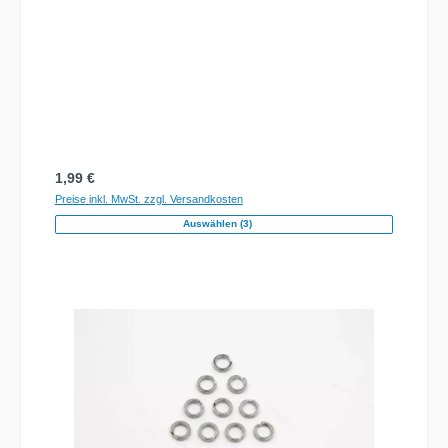
Regulärer Preis:
1,99 €
Preise inkl. MwSt. zzgl. Versandkosten
Auswählen (3)