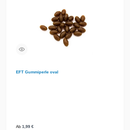
EFT Gummiperle oval
Regulärer Preis:
Ab
1,99 €