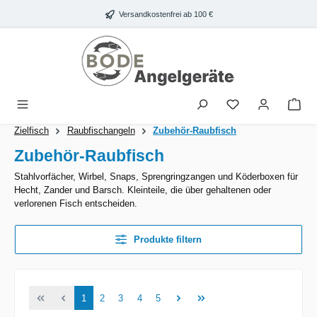
Zum Hauptinhalt springen
Versandkostenfrei ab 100 €
War
Zielfisch
Raubfischangeln
Zubehör-Raubfisch
Zubehör-Raubfisch
Stahlvorfächer, Wirbel, Snaps, Sprengringzangen und Köderboxen für
Hecht, Zander und Barsch. Kleinteile, die über gehaltenen oder
verlorenen Fisch entscheiden.
Produkte filtern
Seite
Seite
Seite
Seite
Seite
1
2
3
4
5