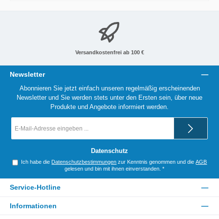
Versandkostenfrei ab 100 €
Newsletter
Abonnieren Sie jetzt einfach unseren regelmäßig erscheinenden
Newsletter und Sie werden stets unter den Ersten sein, über neue
Produkte und Angebote informiert werden.
E-
Mail-
Adresse
*
Datenschutz
Ich habe die
Datenschutzbestimmungen
zur Kenntnis genommen und die
AGB
gelesen und bin mit ihnen einverstanden.
*
Service-Hotline
Informationen