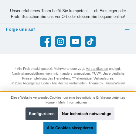
Unser erfahrenes Team berät Sie kompetent — ob Einsteiger oder
Profi. Besuchen Sie uns vor Ort oder stöbern Sie bequem online!
Folge uns auf
Facebook
Instagram
YouTube
TikTok
* Alle Preise exkl. gesetzl. Mehrwertsteuer zzgl.
Versandkosten
und ggf.
Nachnahmegebühren, wenn nicht anders angegeben. **UVP: Unverbindliche
Preisempfehlung des Herstellers. *** ehemaliger Verkaufspreis
© 2026 Angelgeräte Bode - Alle Rechte vorbehalten. Theme by
ThemeWare®
Diese Website verwendet Cookies, um eine bestmögliche Erfahrung bieten zu
können.
Mehr Informationen ...
Konfigurieren
Nur technisch notwendige
Alle Cookies akzeptieren