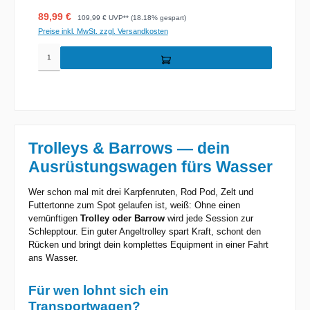
Verkaufspreis:
Regulärer Preis:
89,99 €
109,99 €
UVP** (18.18% gespart)
Preise inkl. MwSt. zzgl. Versandkosten
Trolleys & Barrows — dein
Ausrüstungswagen fürs Wasser
Wer schon mal mit drei Karpfenruten, Rod Pod, Zelt und
Futtertonne zum Spot gelaufen ist, weiß: Ohne einen
vernünftigen
Trolley oder Barrow
wird jede Session zur
Schlepptour. Ein guter Angeltrolley spart Kraft, schont den
Rücken und bringt dein komplettes Equipment in einer Fahrt
ans Wasser.
Für wen lohnt sich ein
Transportwagen?