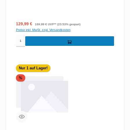
Verkaufspreis:
Regulärer Preis:
129,99 €
169,99 €
UVP** (23.53% gespart)
Preise inkl. MwSt. zzgl. Versandkosten
Nur 1 auf Lager!
Rabatt
%