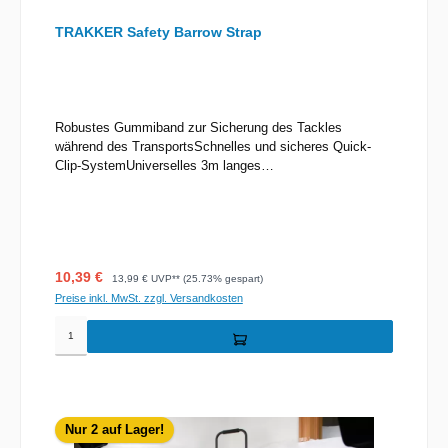
TRAKKER Safety Barrow Strap
Robustes Gummiband zur Sicherung des Tackles
während des TransportsSchnelles und sicheres Quick-
Clip-SystemUniverselles 3m langes
GummibandUnauffälliges Olivgrün
Verkaufspreis:
Regulärer Preis:
10,39 €
13,99 €
UVP** (25.73% gespart)
Preise inkl. MwSt. zzgl. Versandkosten
Nur 2 auf Lager!