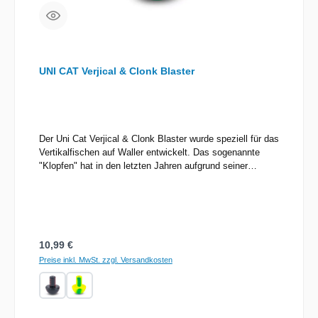
UNI CAT Verjical & Clonk Blaster
Der Uni Cat Verjical & Clonk Blaster wurde speziell für das
Vertikalfischen auf Waller entwickelt. Das sogenannte
"Klopfen" hat in den letzten Jahren aufgrund seiner
äußerst effektiven Wirkung auf die Sensorik der Waller
immer mehr Anhang in der Szene gefunden. Der Aufbau
des Bleies wurde von unserem französischen Team
speziell konzipiert, getestet und optimiert um die
maximale Druckwelle durch Wasserverdrängung während
Regulärer Preis:
10,99 €
der Anwendung zu erzeugen. In Verbindung mit einem
erfolgreich geführten Wallerholz macht dies die Welse
Preise inkl. MwSt. zzgl. Versandkosten
verrückt und verleitet sie sehr schnell zum
AnbissWallerblei von Uni Cat zum Klopfen auf
Welsgeeignet zum vertikalen FischenMaterial 100%
BleiInhalt 2 Stück