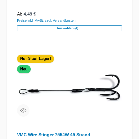
Regulärer Preis:
Ab
4,49 €
Preise inkl. MwSt. zzgl. Versandkosten
Auswählen (4)
Nur 9 auf Lager!
Neu
VMC Wire Stinger 7554W 49 Strand