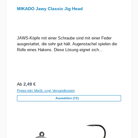
MIKADO Jawy Classic Jig Head
JAWS-Köpfe mit einer Schraube sind mit einer Feder
ausgestattet, die sehr gut hält. Augenstachel spielen die
Rolle eines Hakens. Diese Lösung eignet sich
hervorragend für große Hechtköder wie Goliat und die
größten Sairas.
Regulärer Preis:
Ab
2,49 €
Preise inkl. MwSt. zzgl. Versandkosten
Auswählen (72)