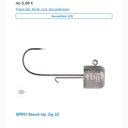
Regulärer Preis:
Ab
5,99 €
Ostsee auf Dorsch & Köhler mit Gummi zu fischen.
Preise inkl. MwSt. zzgl. Versandkosten
Auswählen (13)
SPRO Stand-Up Jig 22