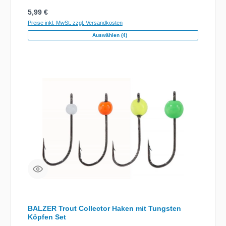
zusätzliche Stabilisierung des Köderlaufs. Mit extra
Regulärer Preis:
5,99 €
starken Drillingen.Erhältlich in 2 Größen: M – für
Gummifische von ca. 18–25cm L – für Gummifische von
Preise inkl. MwSt. zzgl. Versandkosten
ca. 20–30cm Haken / TypDrillingshaken Haken / Anzahl
Auswählen (4)
(hk)2
BALZER Trout Collector Haken mit Tungsten
Köpfen Set