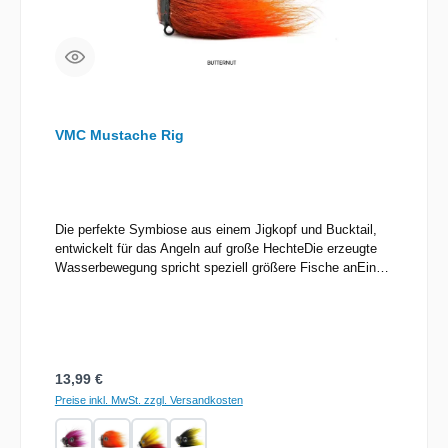
VMC Mustache Rig
Die perfekte Symbiose aus einem Jigkopf und Bucktail,
entwickelt für das Angeln auf große HechteDie erzeugte
Wasserbewegung spricht speziell größere Fische anEin
Produkt, das mit unseren Guides und Experten für große
Hechte entwickelt wurde
Regulärer Preis:
13,99 €
Preise inkl. MwSt. zzgl. Versandkosten