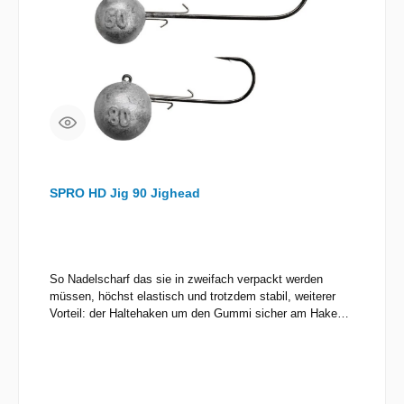
SPRO HD Jig 90 Jighead
So Nadelscharf das sie in zweifach verpackt werden
müssen, höchst elastisch und trotzdem stabil, weiterer
Vorteil: der Haltehaken um den Gummi sicher am Haken
zu befestigen, dadurch kein Aufplatzen von extrem
schlanken und dünnen Ködern mehr durch die sonst
übliche Bleinase. Den Footballhead zum Vertikalfischen,
"Faulenzen", "normalen jiggen", den "Round" zum Jiggen
und Faulenzen. Der Jighaken um in Norwegen, Nord- und