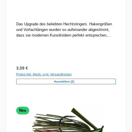
Das Upgrade des beliebten Hechtstingers. Hakengrößen
und Vorfachlängen wurden so aufeinander abgestimmt,
dass sie modernen Kunstködern perfekt entsprechen,
ohne den Lauf zu beeinträchtigen. Super stabile 7554
Hypercut Drillinge mit Needle Sharp™ Spitzen, 49-fädiger
Premiumstahl für maximale Flexibilität und saubere
Quetschungen garantieren Sorgenfreiheit direkt aus der
Verpackung.
Regulärer Preis:
3,59 €
Preise inkl. MwSt. zzgl. Versandkosten
Auswählen (2)
Neu