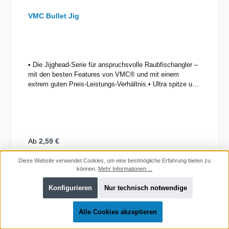
VMC Bullet Jig
• Die Jijghead-Serie für anspruchsvolle Raubfischangler –
mit den besten Features von VMC® und mit einem
extrem guten Preis-Leistungs-Verhältnis.• Ultra spitze und
starke Premium-Haken – produziert in Frankreich• Needle
Sharp® Spitzentechnologie• Vanadium-Flachstahl für
mehr Stabilität• Modernes TLC-Design für optimiertes
Hooksetting und weniger Fischverlust• Kurzer Schaft für
die perfekte Präsentation aller Softbaits• Weiter Bogen für
Regulärer Preis:
Ab
2,59 €
eine außerordentliche Hakrate• Sauber verarbeitete Köpfe
mit Gewichtsindikation und Wire Keeper• Lieferung im
Preise inkl. MwSt. zzgl. Versandkosten
Diese Website verwendet Cookies, um eine bestmögliche Erfahrung bieten zu
platzsparenden und wasserdichten Zip-Beutel
Auswählen (73)
können.
Mehr Informationen ...
Konfigurieren
Nur technisch notwendige
Alle Cookies akzeptieren