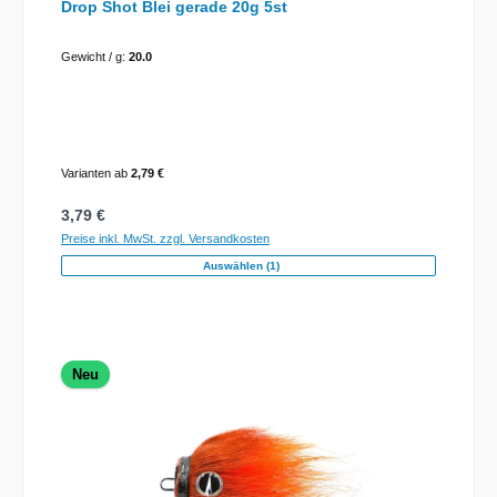
Drop Shot Blei gerade 20g 5st
Gewicht / g:
20.0
Varianten ab
2,79 €
Regulärer Preis:
3,79 €
Preise inkl. MwSt. zzgl. Versandkosten
Auswählen (1)
Neu