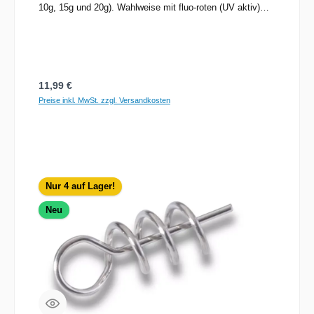
10g, 15g und 20g). Wahlweise mit fluo-roten (UV aktiv)
oder schwarzen Gewichten und in 2 Längen. Empfohlene
Ködergröße: 9cm System: 14-20cm, 14cm System: 21-
30cm.
Regulärer Preis:
11,99 €
Preise inkl. MwSt. zzgl. Versandkosten
Nur 4 auf Lager!
Neu