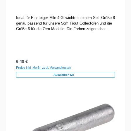
Ideal für Einsteiger. Alle 4 Gewichte in einem Set. Größe 8
genau passend für unsere 5cm Trout Collectoren und die
Größe 6 für die 7cm Modelle. Die Farben zeigen das
jeweilige Gewicht an zur einfachen Orientierung: weiß
0,21g, orange 0,45g, gelb 0,73g, grün 1,30g.
Regulärer Preis:
6,49 €
Preise inkl. MwSt. zzgl. Versandkosten
Auswählen (2)