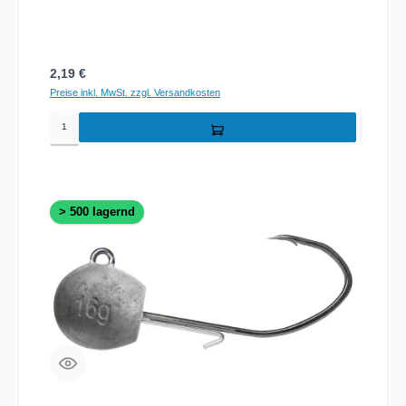
Regulärer Preis:
2,19 €
Preise inkl. MwSt. zzgl. Versandkosten
> 500 lagernd