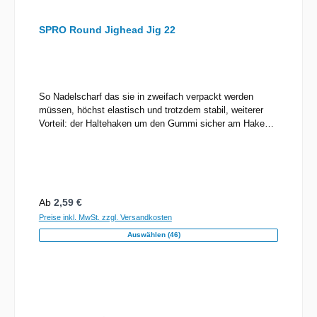
SPRO Round Jighead Jig 22
So Nadelscharf das sie in zweifach verpackt werden
müssen, höchst elastisch und trotzdem stabil, weiterer
Vorteil: der Haltehaken um den Gummi sicher am Haken
zu befestigen, dadurch kein Aufplatzen von extrem
schlanken und dünnen Ködern mehr durch die sonst
übliche Bleinase. Den Footballhead zum Vertikalfischen,
zum Jiggen und Faulenzen.
Regulärer Preis:
Ab
2,59 €
Preise inkl. MwSt. zzgl. Versandkosten
Auswählen (46)