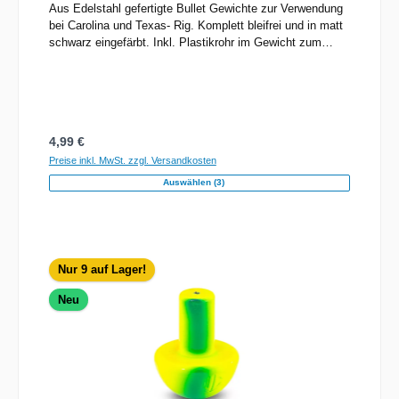
Aus Edelstahl gefertigte Bullet Gewichte zur Verwendung
bei Carolina und Texas- Rig. Komplett bleifrei und in matt
schwarz eingefärbt. Inkl. Plastikrohr im Gewicht zum
Schutz der Schnur
Regulärer Preis:
4,99 €
Preise inkl. MwSt. zzgl. Versandkosten
Auswählen (3)
Nur 9 auf Lager!
Neu