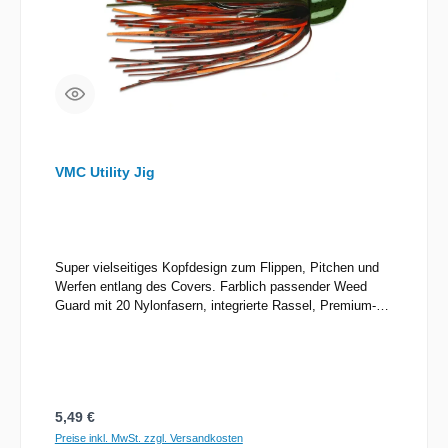
VMC Utility Jig
Super vielseitiges Kopfdesign zum Flippen, Pitchen und
Werfen entlang des Covers. Farblich passender Weed
Guard mit 20 Nylonfasern, integrierte Rassel, Premium-
Haken mit 60°-Öhr, 50-fädiger Full-Silicon-Skirt in Pro-
Farben.
Regulärer Preis:
5,49 €
Preise inkl. MwSt. zzgl. Versandkosten