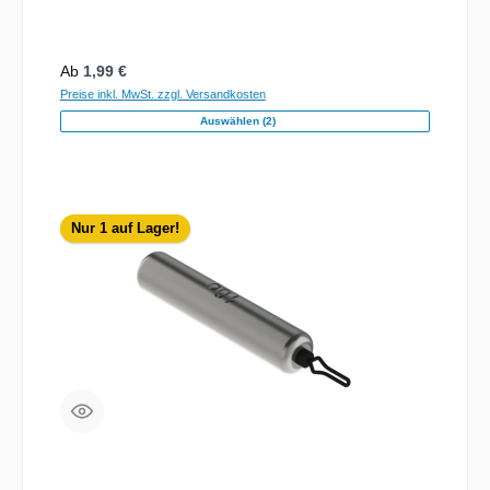
Regulärer Preis:
Ab
1,99 €
Preise inkl. MwSt. zzgl. Versandkosten
Auswählen (2)
Nur 1 auf Lager!