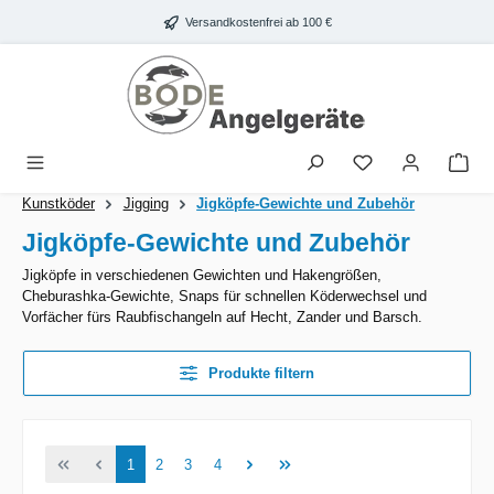
Zum Hauptinhalt springen
Versandkostenfrei ab 100 €
War
Kunstköder
Jigging
Jigköpfe-Gewichte und Zubehör
Jigköpfe-Gewichte und Zubehör
Jigköpfe in verschiedenen Gewichten und Hakengrößen,
Cheburashka-Gewichte, Snaps für schnellen Köderwechsel und
Vorfächer fürs Raubfischangeln auf Hecht, Zander und Barsch.
Produkte filtern
Seite
Seite
Seite
Seite
1
2
3
4