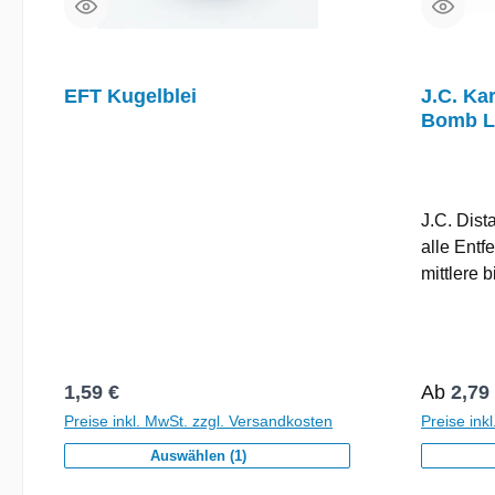
EFT Kugelblei
J.C. Ka
Bomb L
J.C. Dist
alle Entf
mittlere 
auf allen
Hakeffekt
Flugeigen
abgeflach
Regulärer Preis:
Reguläre
1,59 €
Ab
2,79
bis mittl
Preise inkl. MwSt. zzgl. Versandkosten
Preise ink
geeignet.
Auswählen (1)