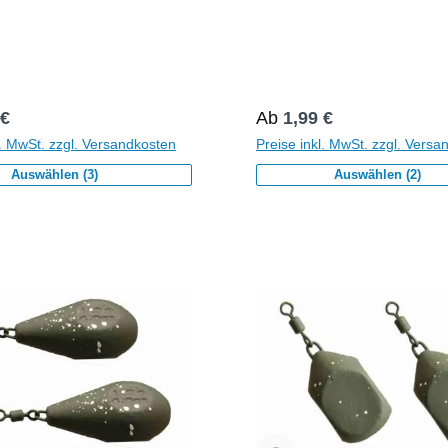
r Preis:
Regulärer Preis:
 €
Ab
1,99 €
l. MwSt. zzgl. Versandkosten
Preise inkl. MwSt. zzgl. Versa
Auswählen (3)
Auswählen (2)