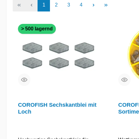
Seite
Seite
Seite
Seite
1
2
3
4
> 500 lagernd
COROFISH Sechskantblei mit
COROFI
Loch
Sortime