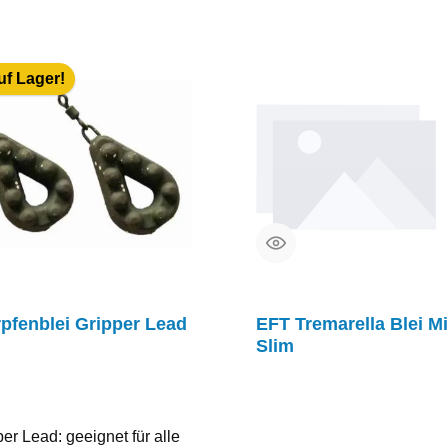
uf Lager!
rpfenblei Gripper Lead
EFT Tremarella Blei Mi
Slim
per Lead: geeignet für alle