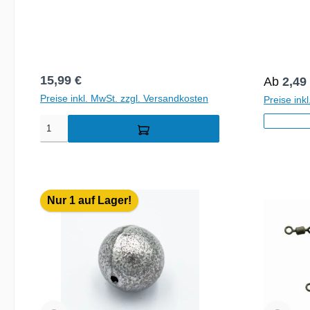
Regulärer Preis:
15,99 €
Reguläre
Ab
2,49
Preise inkl. MwSt. zzgl. Versandkosten
Preise ink
Nur 1 auf Lager!