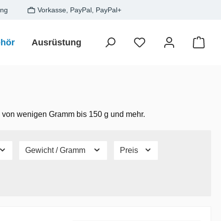
ung
Vorkasse, PayPal, PayPal+
hör
Ausrüstung
Zielfisch
SALE
Gesche
Waren
en von wenigen Gramm bis 150 g und mehr.
Gewicht / Gramm
Preis