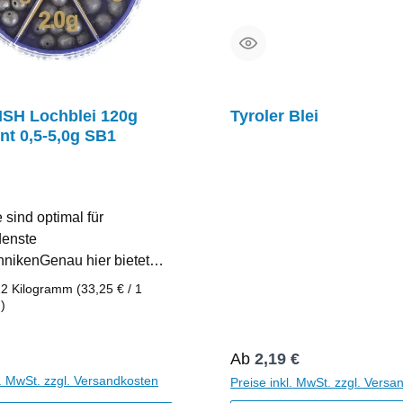
SH Lochblei 120g
Tyroler Blei
nt 0,5-5,0g SB1
 sind optimal für
denste
hnikenGenau hier bietet
das richtige
12 Kilogramm
(33,25 € / 1
tGesamtinhalt des
)
ts: 120gGewichte-
: 0,5g / 1,5g / 2g / 3g / 5g
r Preis:
Regulärer Preis:
Ab
2,19 €
l. MwSt. zzgl. Versandkosten
Preise inkl. MwSt. zzgl. Versa