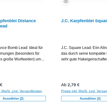
rpfenblei Distance
J.C. Karpfenblei Squa
ead
ance Bomb Lead: Ideal für
J.C. Square Lead: Eiin All
ernungen (besonders für
das durch seine kompakte
bis große Wurfweiten) um
sehr gute Hakeigenschafte
 Böden einen guten
allen Böden bietet auch w
 zu erzielen, sehr gute
sehr glatt sind.Durch seine 
schaften, durch die drei
es unter Wasser kaum auf u
ten Seiten auch für leichte
somit auch gut geeignet für
r Preis:
Regulärer Preis:
 €
Ab
2,79 €
ere Strömung
flache Gewässer.Beschicht
l. MwSt. zzgl. Versandkosten
Preise inkl. MwSt. zzgl. Versa
Beschichtet, Wirbelgröße 7
Wirbelgröße 7
Auswählen (2)
Auswählen (2)