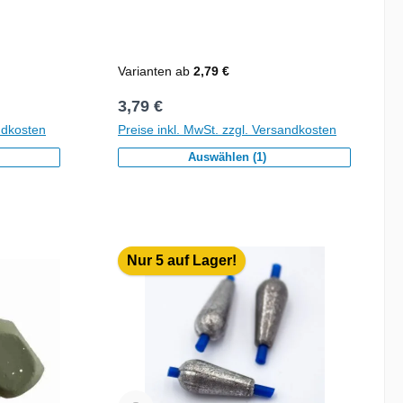
Varianten ab
2,79 €
Regulärer Preis:
3,79 €
ndkosten
Preise inkl. MwSt. zzgl. Versandkosten
Auswählen (1)
Nur 5 auf Lager!