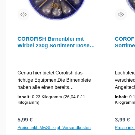
COROFISH Birnenblei mit
COROFI
Wirbel 230g Sortiment Dose
Sortime
SB1
Genau hier bietet Corofish das
Lochbleie
richtige EquipmentDie Birnenbleie
verschie
haben alle einen bereits
Angeltec
angebrachten WirbelDie Birnenbleie
Corofish 
Inhalt:
0.23 Kilogramm
(26,04 € / 1
Inhalt:
0.
haben alle einen bereits
Equipmen
Kilogramm)
Kilogramm
angebrachten Wirbel und können
Sortimen
somit einfach und sicher eingehängt
Staffelung
Regulärer Preis:
Reguläre
5,99 €
3,99 €
werden! Gesaminhalt des
Preise inkl. MwSt. zzgl. Versandkosten
Preise ink
Sortiments: 230gGewichte-