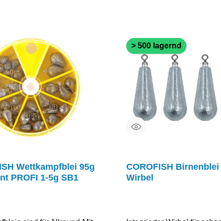
> 500 lagernd
SH Wettkampfblei 95g
COROFISH Birnenblei 
nt PROFI 1-5g SB1
Wirbel