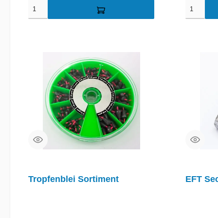
Staffelung: 5g / 10g / 15g / 20g / 30g
Tropfenblei Sortiment
EFT Sec