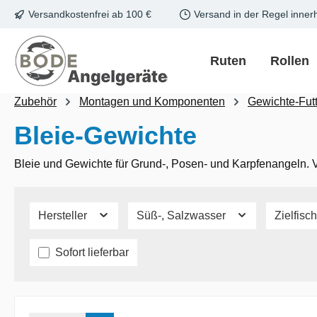
Versandkostenfrei ab 100 €
Versand in der Regel inner
m Hauptinhalt springen
Zur Suche springen
Zur Hauptnavigation springen
Ruten
Rollen
Zubehör
Montagen und Komponenten
Gewichte-Fut
Bleie-Gewichte
Bleie und Gewichte für Grund-, Posen- und Karpfenangeln. 
Hersteller
Süß-, Salzwasser
Zielfis
Sofort lieferbar