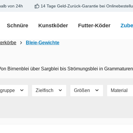
halb von 24h
14 Tage Geld-Zurück-Garantie bei Onlinebestell
Schnüre
Kunstköder
Futter-Köder
Zube
terkörbe
Bleie-Gewichte
Von Birnenblei über Sargblei bis Strömungsblei in Grammatur
chgruppe
Zielfisch
Größen
Material