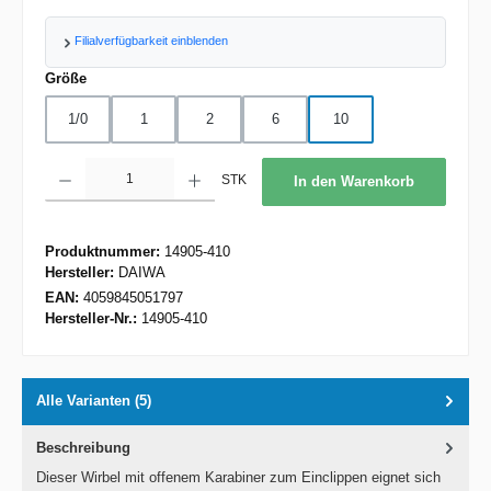
Filialverfügbarkeit einblenden
auswählen
Größe
1/0
1
2
6
10
Produkt Anzahl: Gib den gewünschten Wert ein oder benutze die Schaltflächen um d
STK
In den Warenkorb
Produktnummer:
14905-410
Hersteller:
DAIWA
EAN:
4059845051797
Hersteller-Nr.:
14905-410
Alle Varianten (5)
Beschreibung
Dieser Wirbel mit offenem Karabiner zum Einclippen eignet sich