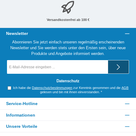
Versandkostenfrei ab 100 €
Newsletter
Abonnieren Sie jetzt einfach unseren regelmäßig erscheinenden
Newsletter und Sie werden stets unter den Ersten sein, über neue
Produkte und Angebote informiert werden.
E-
Mail-
Adresse
*
Datenschutz
Ich habe die
Datenschutzbestimmungen
zur Kenntnis genommen und die
AGB
gelesen und bin mit ihnen einverstanden.
*
Service-Hotline
Informationen
Unsere Vorteile