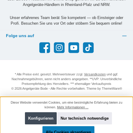
Angelgeräte-Händlern in Rheinland-Pfalz und NRW.
Unser erfahrenes Team berät Sie kompetent — ob Einsteiger oder
Profi. Besuchen Sie uns vor Ort oder stöbern Sie bequem online!
Folge uns auf
Facebook
Instagram
YouTube
TikTok
* Alle Preise exkl. gesetzl. Mehrwertsteuer zzgl.
Versandkosten
und ggf.
Nachnahmegebühren, wenn nicht anders angegeben. **UVP: Unverbindliche
Preisempfehlung des Herstellers. *** ehemaliger Verkaufspreis
© 2026 Angelgeräte Bode - Alle Rechte vorbehalten. Theme by
ThemeWare®
Diese Website verwendet Cookies, um eine bestmögliche Erfahrung bieten zu
können.
Mehr Informationen ...
Konfigurieren
Nur technisch notwendige
Alle Cookies akzeptieren