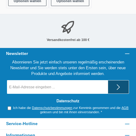
Optionen wählen
Optionen wählen
Versandkostenfrei ab 100 €
Newsletter
Abonnieren Sie jetzt einfach unseren regelmäßig erscheinenden
Newsletter und Sie werden stets unter den Ersten sein, über neue
Produkte und Angebote informiert werden.
E-
Mail-
Adresse
*
Datenschutz
Ich habe die
Datenschutzbestimmungen
zur Kenntnis genommen und die
AGB
gelesen und bin mit ihnen einverstanden.
*
Service-Hotline
Informationen