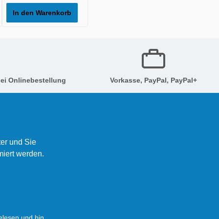
In den Warenkorb
ei Onlinebestellung
Vorkasse, PayPal, PayPal+
er und Sie
miert werden.
lesen und bin