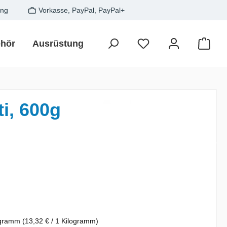
ung
Vorkasse, PayPal, PayPal+
hör
Ausrüstung
Zielfisch
SALE
Gesche
Waren
i, 600g
is:
ogramm
(13,32 € / 1 Kilogramm)