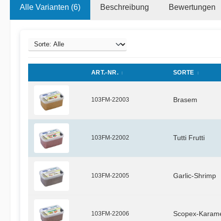
Alle Varianten (6)
Beschreibung
Bewertungen
ART.-NR.
SORTE
103FM-22003
Brasem
103FM-22002
Tutti Frutti
103FM-22005
Garlic-Shrimp
103FM-22006
Scopex-Karame