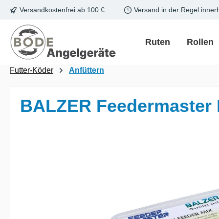
Versandkostenfrei ab 100 €
Versand in der Regel inner
m Hauptinhalt springen
Zur Suche springen
Zur Hauptnavigation springen
Ruten
Rollen
Futter-Köder
Anfüttern
BALZER Feedermaster Fer
Bildergalerie überspringen