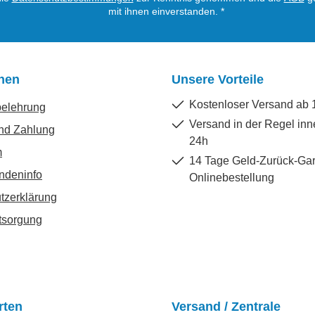
mit ihnen einverstanden.
*
onen
Unsere Vorteile
Kostenloser Versand ab 
belehrung
Versand in der Regel inn
nd Zahlung
24h
m
14 Tage Geld-Zurück-Gar
ndeninfo
Onlinebestellung
tzerklärung
tsorgung
rten
Versand / Zentrale