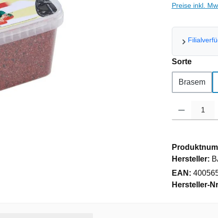
Preise inkl. M
Filialverf
auswä
Sorte
Brasem
Produkt Anzahl
Produktnum
Hersteller:
B
EAN:
40056
Hersteller-Nr