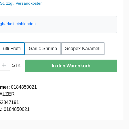
wSt. zzgl. Versandkosten
ügbarkeit einblenden
hlen
Tutti Frutti
Garlic-Shrimp
Scopex-Karamell
: Gib den gewünschten Wert ein oder benutze die Schaltflächen um die
STK
In den Warenkorb
mer:
0184850021
ALZER
52847191
.:
0184850021