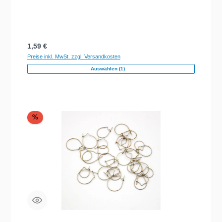
Regulärer Preis:
1,59 €
Preise inkl. MwSt. zzgl. Versandkosten
Auswählen (1)
Rabatt
%