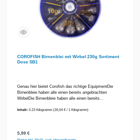
COROFISH Birnenblei mit Wirbel 230g Sortiment
Dose SB1
Genau hier bietet Corofish das richtige EquipmentDie
Birnenbleie haben alle einen bereits angebrachten
WirbelDie Birnenbleie haben alle einen bereits
angebrachten Wirbel und können somit einfach und sicher
eingehängt werden! Gesaminhalt des Sortiments:
Inhalt:
0.23 Kilogramm
(26,04 € / 1 Kilogramm)
230gGewichte-Staffelung: 5g / 10g / 15g / 20g / 30g
Regulärer Preis:
5,99 €
Preise inkl. MwSt. zzgl. Versandkosten