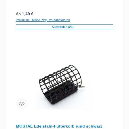
und fliessende Gewässer geeignet.Gewicht: 20g
Regulärer Preis:
Ab
1,49 €
Preise inkl. MwSt. zzgl. Versandkosten
Auswählen (26)
MOSTAL Edelstahl-Futterkorb rund schwarz