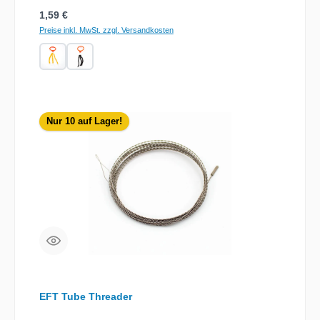
Regulärer Preis:
1,59 €
Preise inkl. MwSt. zzgl. Versandkosten
Nur 10 auf Lager!
EFT Tube Threader