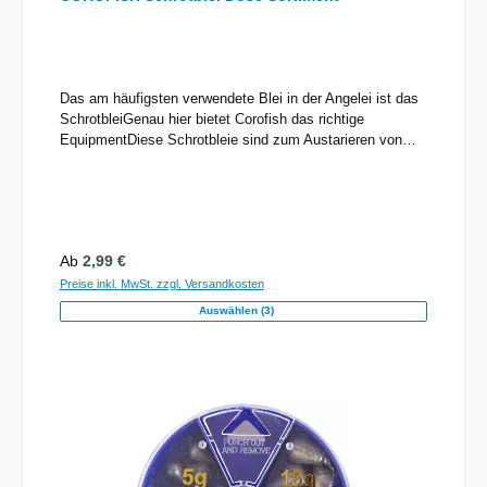
Das am häufigsten verwendete Blei in der Angelei ist das
SchrotbleiGenau hier bietet Corofish das richtige
EquipmentDiese Schrotbleie sind zum Austarieren von
PosenDiese Schrotbleie sind zum Austarieren von Posen
- besonders weich und die Schnur wird beim Anklemmen
nicht beschädigt! Die Weichheit und gute Verarbeitung
lässt sich mit dem Fingernagel leicht feststellen.
Gesamtinhalt des Sortiments: 150gGewichte-Staffelung:
Regulärer Preis:
Ab
2,99 €
0,5g / 1g / 2g / 2,5g / 3g
Preise inkl. MwSt. zzgl. Versandkosten
Auswählen (3)