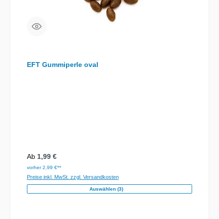
EFT Gummiperle oval
Regulärer Preis:
Ab
1,99 €
vorher 2,99 €**
Preise inkl. MwSt. zzgl. Versandkosten
Auswählen (3)