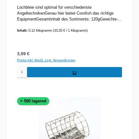
Lochbleie sind optimal für verschiedenste
AngeltechnikenGenau hier bietet Corofish das richtige
EquipmentGesamtinhalt des Sortiments: 120gGewichte-
Staffelung: 0,5g / 1,5g / 2g / 3g / 5g
Inhalt:
0.12 Kilogramm
(33,25 € / 1 Kilogramm)
Regulärer Preis:
3,99 €
Preise inkl. MwSt. zzgl. Versandkosten
> 500 lagernd