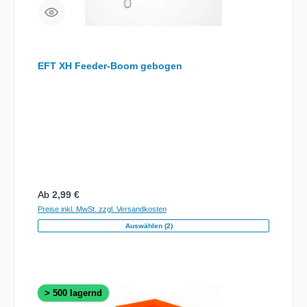
EFT XH Feeder-Boom gebogen
Regulärer Preis:
Ab
2,99 €
Preise inkl. MwSt. zzgl. Versandkosten
Auswählen (2)
> 500 lagernd