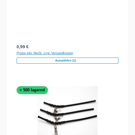
Regulärer Preis:
0,99 €
Preise inkl. MwSt. zzgl. Versandkosten
Auswählen (1)
> 500 lagernd