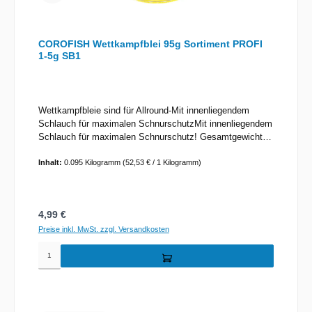
COROFISH Wettkampfblei 95g Sortiment PROFI
1-5g SB1
Wettkampfbleie sind für Allround-Mit innenliegendem
Schlauch für maximalen SchnurschutzMit innenliegendem
Schlauch für maximalen Schnurschutz! Gesamtgewicht
des Sortimentinhalts: 95gGewichte-Staffelung: 1g / 1,5g /
2g / 3g / 3,5g / 4g / 5g
Inhalt:
0.095 Kilogramm
(52,53 € / 1 Kilogramm)
Regulärer Preis:
4,99 €
Preise inkl. MwSt. zzgl. Versandkosten