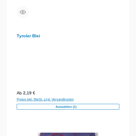
Tyroler Blei
Regulärer Preis:
Ab
2,19 €
Preise inkl. MwSt. zzgl. Versandkosten
Auswählen (1)