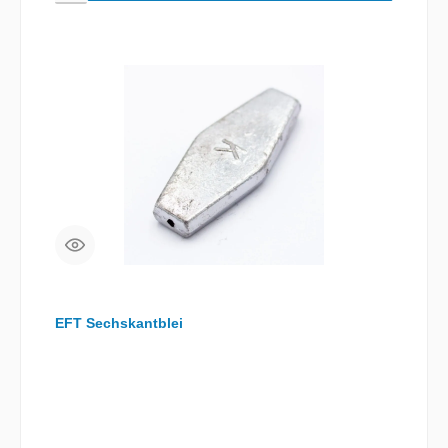
EFT Sechskantblei