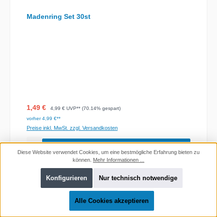
Madenring Set 30st
Verkaufspreis:
Regulärer Preis:
1,49 €
4,99 €
UVP** (70.14% gespart)
vorher 4,99 €**
Preise inkl. MwSt. zzgl. Versandkosten
Diese Website verwendet Cookies, um eine bestmögliche Erfahrung bieten zu
können.
Mehr Informationen ...
Konfigurieren
Nur technisch notwendige
Alle Cookies akzeptieren