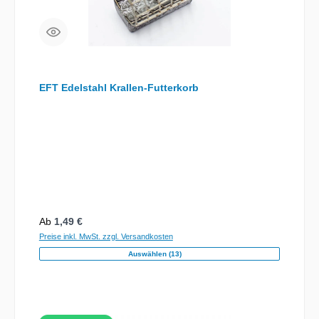
EFT Edelstahl Krallen-Futterkorb
Regulärer Preis:
Ab
1,49 €
Preise inkl. MwSt. zzgl. Versandkosten
Auswählen (13)