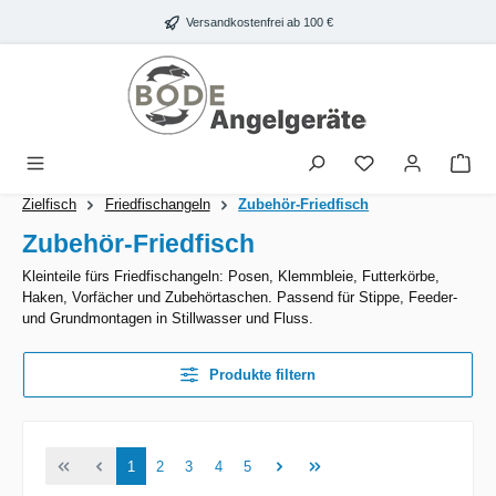
Zum Hauptinhalt springen
Versandkostenfrei ab 100 €
War
Zielfisch
Friedfischangeln
Zubehör-Friedfisch
Zubehör-Friedfisch
Kleinteile fürs Friedfischangeln: Posen, Klemmbleie, Futterkörbe,
Haken, Vorfächer und Zubehörtaschen. Passend für Stippe, Feeder-
und Grundmontagen in Stillwasser und Fluss.
Produkte filtern
Seite
Seite
Seite
Seite
Seite
1
2
3
4
5