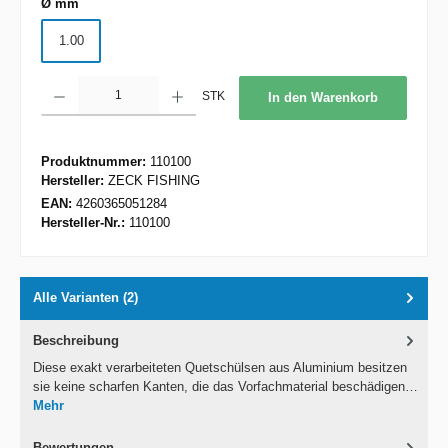
auswählen
Ø mm
1.00
Produkt Anzahl: Gib den gewünschten Wert ein oder benutze die Schaltflächen um d
STK
In den Warenkorb
Produktnummer:
110100
Hersteller:
ZECK FISHING
EAN:
4260365051284
Hersteller-Nr.:
110100
Alle Varianten (2)
Beschreibung
Diese exakt verarbeiteten Quetschülsen aus Aluminium besitzen
sie keine scharfen Kanten, die das Vorfachmaterial beschädigen…
Mehr
Bewertungen