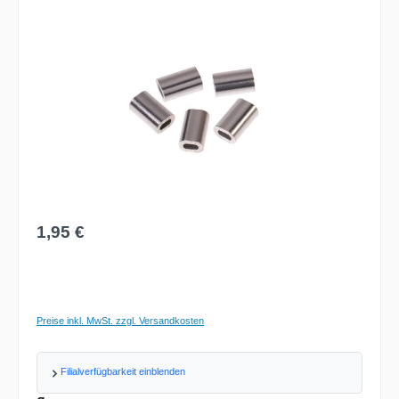
Bildergalerie überspringen
Regulärer Preis:
1,95 €
Preise inkl. MwSt. zzgl. Versandkosten
Filialverfügbarkeit einblenden