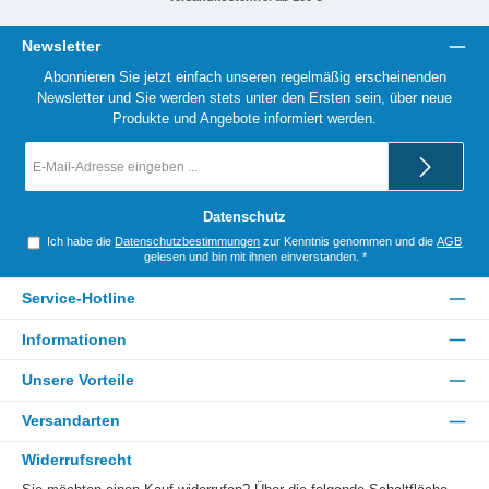
Newsletter
Abonnieren Sie jetzt einfach unseren regelmäßig erscheinenden
Newsletter und Sie werden stets unter den Ersten sein, über neue
Produkte und Angebote informiert werden.
E-
Mail-
Adresse
*
Datenschutz
Ich habe die
Datenschutzbestimmungen
zur Kenntnis genommen und die
AGB
gelesen und bin mit ihnen einverstanden.
*
Service-Hotline
Informationen
Unsere Vorteile
Versandarten
Widerrufsrecht