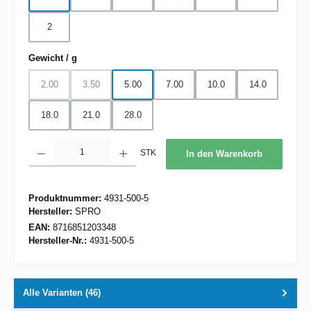
2
auswählen
Gewicht / g
2.00
3.50
5.00
7.00
10.0
14.0
(Diese Option ist zurzeit nicht verfügbar.)
(Diese Option ist zurzeit nicht verfügbar.)
18.0
21.0
28.0
Produkt Anzahl: Gib den gewünschten Wert ein oder benutze die Schaltflächen um d
STK
In den Warenkorb
Produktnummer:
4931-500-5
Hersteller:
SPRO
EAN:
8716851203348
Hersteller-Nr.:
4931-500-5
Alle Varianten (46)