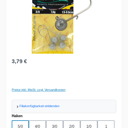
Regulärer Preis:
3,79 €
Preise inkl. MwSt. zzgl. Versandkosten
Filialverfügbarkeit einblenden
auswählen
Haken
5/0
4/0
3/0
2/0
1/0
1