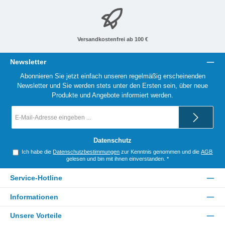
Versandkostenfrei ab 100 €
Newsletter
Abonnieren Sie jetzt einfach unseren regelmäßig erscheinenden
Newsletter und Sie werden stets unter den Ersten sein, über neue
Produkte und Angebote informiert werden.
E-
Mail-
Adresse
*
Datenschutz
Ich habe die
Datenschutzbestimmungen
zur Kenntnis genommen und die
AGB
gelesen und bin mit ihnen einverstanden.
*
Service-Hotline
Informationen
Unsere Vorteile