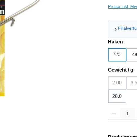
Preise inkl. M
Filialverf
ausw
Haken
5/0
4/
a
Gewicht / g
2.00
3.
(Diese Opti
(
28.0
Produkt Anzahl