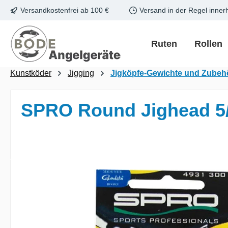
Versandkostenfrei ab 100 €
Versand in der Regel inner
m Hauptinhalt springen
Zur Suche springen
Zur Hauptnavigation springen
Ruten
Rollen
Kunstköder
Jigging
Jigköpfe-Gewichte und Zubeh
SPRO Round Jighead 5
Bildergalerie überspringen