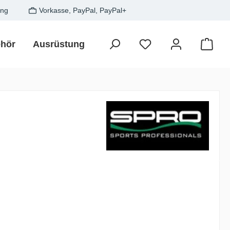
ung
Vorkasse, PayPal, PayPal+
hör
Ausrüstung
Zielfisch
SALE
Gesche
Waren
is: