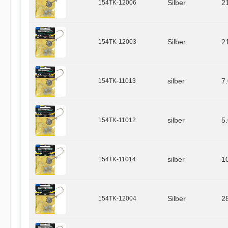
154TK-12006
Silber
2
154TK-12003
Silber
2
154TK-11013
silber
7
154TK-11012
silber
5
154TK-11014
silber
1
154TK-12004
Silber
2