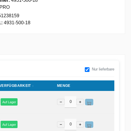
mer:
4931-500-18
PRO
51238159
.:
4931-500-18
Nur lieferbare
VERFÜGBARKEIT
MENGE
−
+
Auf Lager
−
+
Auf Lager