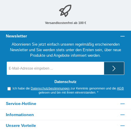
Versandkostenfrei ab 100 €
Newsletter
Abonnieren Sie jetzt einfach unseren regelmäßig erscheinenden
Newsletter und Sie werden stets unter den Ersten sein, über neue
Produkte und Angebote informiert werden.
E-
Mail-
Adresse
*
Datenschutz
Ich habe die
Datenschutzbestimmungen
zur Kenntnis genommen und die
AGB
gelesen und bin mit ihnen einverstanden.
*
Service-Hotline
Informationen
Unsere Vorteile