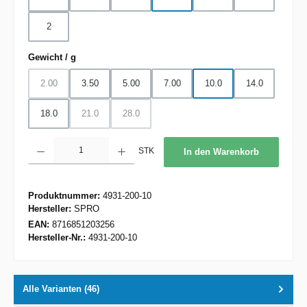
2
auswählen
Gewicht / g
2.00
3.50
5.00
7.00
10.0
14.0
(Diese Option ist zurzeit nicht verfügbar.)
18.0
21.0
28.0
(Diese Option ist zurzeit nicht verfügbar.)
(Diese Option ist zurzeit nicht verfügbar.)
Produkt Anzahl: Gib den gewünschten Wert ein oder benutze die Schaltflächen um d
STK
In den Warenkorb
Produktnummer:
4931-200-10
Hersteller:
SPRO
EAN:
8716851203256
Hersteller-Nr.:
4931-200-10
Alle Varianten (46)