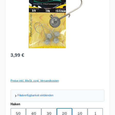
Regulärer Preis:
3,99 €
Preise inkl. MwSt. zzgl. Versandkosten
Filialverfügbarkeit einblenden
auswählen
Haken
5/0
4/0
3/0
2/0
1/0
1