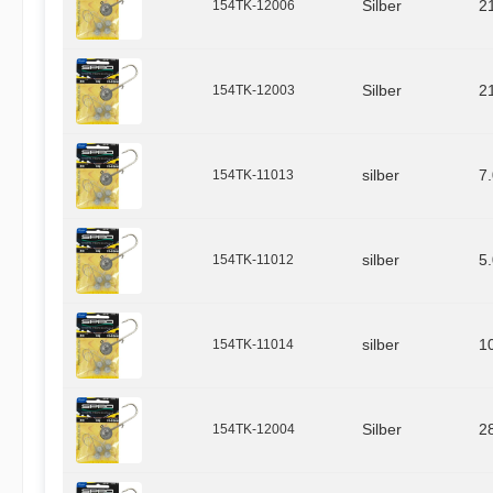
154TK-12006
Silber
2
154TK-12003
Silber
2
154TK-11013
silber
7
154TK-11012
silber
5
154TK-11014
silber
1
154TK-12004
Silber
2