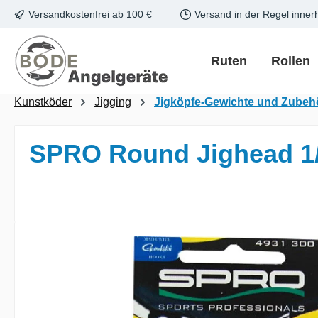
Versandkostenfrei ab 100 €
Versand in der Regel inner
m Hauptinhalt springen
Zur Suche springen
Zur Hauptnavigation springen
Ruten
Rollen
Kunstköder
Jigging
Jigköpfe-Gewichte und Zubeh
SPRO Round Jighead 1
Bildergalerie überspringen