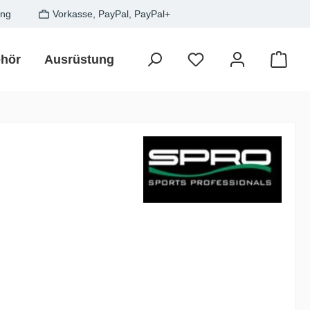
ung
Vorkasse, PayPal, PayPal+
hör
Ausrüstung
Zielfisch
SALE
Gesche
Waren
is: