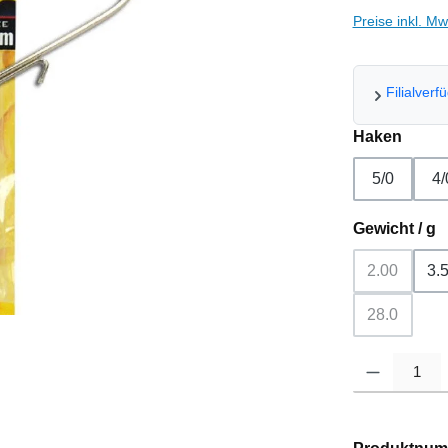
Preise inkl. M
Filialverf
ausw
Haken
5/0
4/
a
Gewicht / g
2.00
3.
(Diese Opti
28.0
(Diese Opti
Produkt Anzahl