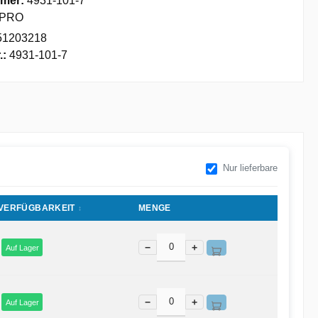
mer:
4931-101-7
PRO
51203218
.:
4931-101-7
Nur lieferbare
VERFÜGBARKEIT
MENGE
−
+
Auf Lager
−
+
Auf Lager