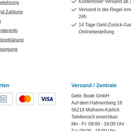
Kostenloser Versand ab 
belehrung
Versand in der Regel inn
nd Zahlung
24h
m
14 Tage Geld-Zurück-Gar
ndeninfo
Onlinebestellung
tzerklärung
tsorgung
rten
Versand / Zentrale
Gebr. Bode GmbH
Auf dem Hahnenberg 16
chnungskauf
Kredit- oder Debitkarte
56218 Mülheim-Kärlich
Telefonisch erreichbar:
Mo - Fr: 09:00 - 16:00 Uhr
Sa: 09:00 - 15:00 Uhr