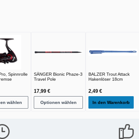
ro, Spinnrolle
SÄNGER Bionic Phaze-3
BALZER Trout Attack
bremse
Travel Pole
Hakenlöser 18cm
17,99 €
2,49 €
nen wählen
Optionen wählen
In den Warenkorb