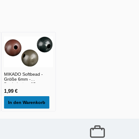
MIKADO Softbead -
Größe 6mm -
Dunkelgrün - 25st
1,99 €
In den Warenkorb