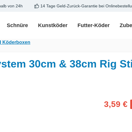
halb von 24h
14 Tage Geld-Zurück-Garantie bei Onlinebestell
Schnüre
Kunstköder
Futter-Köder
Zube
d Köderboxen
stem 30cm & 38cm Rig St
Verkaufspreis
3,59 €