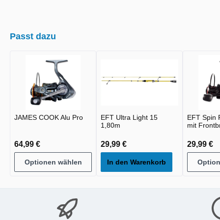
Passt dazu
JAMES COOK Alu Pro
EFT Ultra Light 15
EFT Spin P
1,80m
mit Front
64,99 €
29,99 €
29,99 €
Optionen wählen
In den Warenkorb
Optio