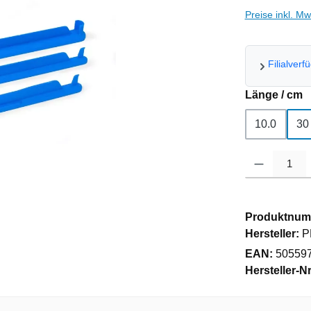
Preise inkl. M
Filialverf
a
Länge / cm
10.0
30
Produkt Anzahl
Produktnum
Hersteller:
P
EAN:
50559
Hersteller-Nr