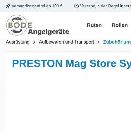
Versandkostenfrei ab 100 €
Versand in der Regel inner
m Hauptinhalt springen
Zur Suche springen
Zur Hauptnavigation springen
Ruten
Rollen
Ausrüstung
Aufbewaren und Transport
Zubehör un
PRESTON Mag Store Sy
Bildergalerie überspringen