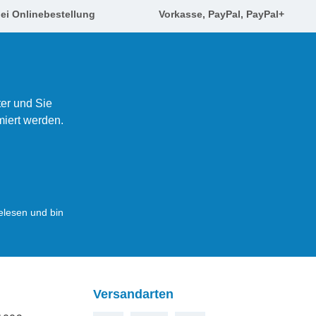
ei Onlinebestellung
Vorkasse, PayPal, PayPal+
er und Sie
miert werden.
lesen und bin
Versandarten