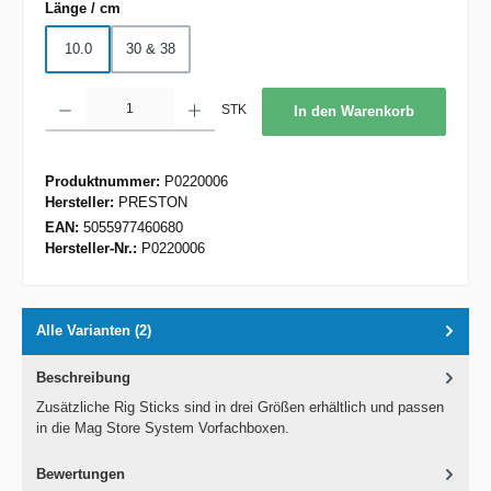
auswählen
Länge / cm
10.0
30 & 38
Produkt Anzahl: Gib den gewünschten Wert ein oder benutze die Schaltflächen um d
STK
In den Warenkorb
Produktnummer:
P0220006
Hersteller:
PRESTON
EAN:
5055977460680
Hersteller-Nr.:
P0220006
Alle Varianten (2)
Beschreibung
Zusätzliche Rig Sticks sind in drei Größen erhältlich und passen
in die Mag Store System Vorfachboxen.
Bewertungen