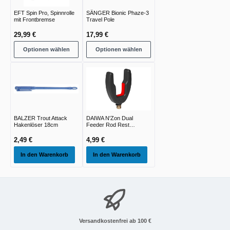
EFT Spin Pro, Spinnrolle
SÄNGER Bionic Phaze-3
mit Frontbremse
Travel Pole
29,99 €
17,99 €
Optionen wählen
Optionen wählen
BALZER Trout Attack
DAIWA N'Zon Dual
Hakenlöser 18cm
Feeder Rod Rest
black/red 78x56cm
1,00cm
2,49 €
4,99 €
In den Warenkorb
In den Warenkorb
Versandkostenfrei ab 100 €