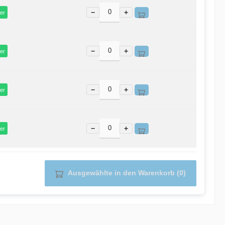
−
+
er
−
+
er
−
+
er
−
+
er
Ausgewählte in den Warenkorb (0)