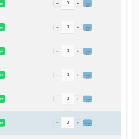
−
+
er
−
+
er
−
+
er
−
+
er
−
+
er
−
+
er