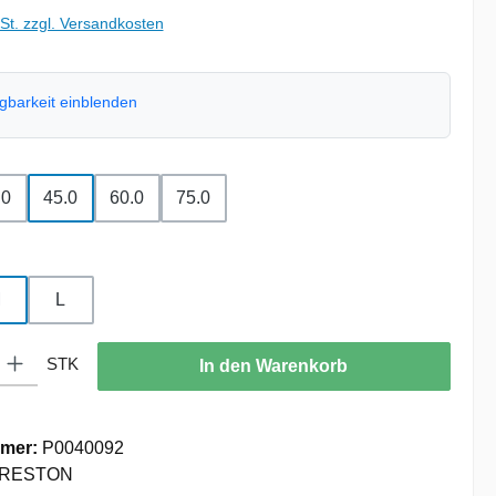
wSt. zzgl. Versandkosten
ügbarkeit einblenden
uswählen
.0
45.0
60.0
75.0
hlen
M
L
: Gib den gewünschten Wert ein oder benutze die Schaltflächen um die
STK
In den Warenkorb
mer:
P0040092
RESTON