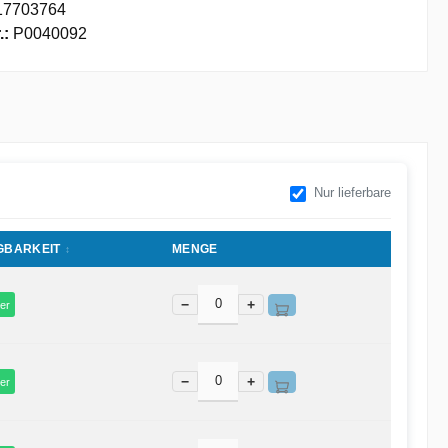
17703764
.:
P0040092
Nur lieferbare
GBARKEIT
MENGE
−
+
er
−
+
er