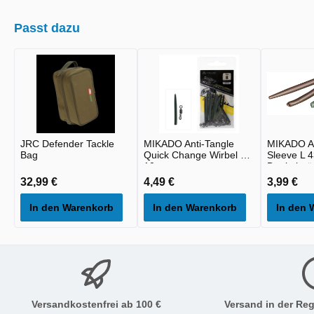
Passt dazu
JRC Defender Tackle
MIKADO Anti-Tangle
MIKADO An
Bag
Quick Change Wirbel 8 -
Sleeve L 
10st
Dunkelgrün
32,99 €
4,49 €
3,99 €
In den Warenkorb
In den Warenkorb
In den 
Versandkostenfrei ab 100 €
Versand in der Reg