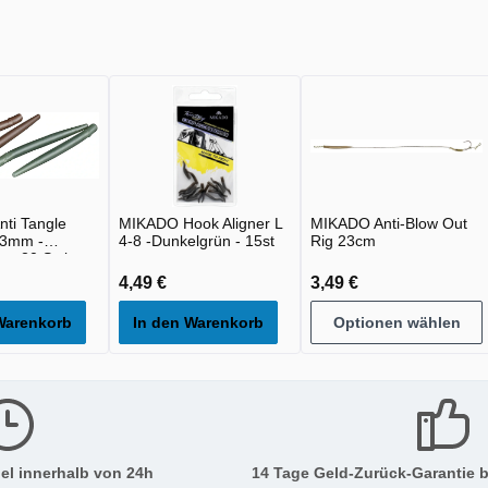
ti Tangle
MIKADO Hook Aligner L
MIKADO Anti-Blow Out
43mm -
4-8 -Dunkelgrün - 15st
Rig 23cm
 - 20 Stck
4,49 €
3,49 €
Warenkorb
In den Warenkorb
Optionen wählen
el innerhalb von 24h
14 Tage Geld-Zurück-Garantie b