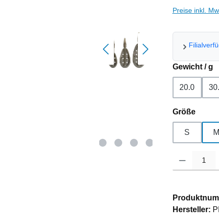
Preise inkl. M
Filialverf
a
Gewicht / g
20.0
30
auswä
Größe
S
Produkt Anzahl
Produktnum
Hersteller:
P