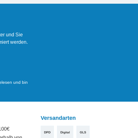
er und Sie
miert werden.
lesen und bin
Versandarten
100€
DPD
Digital
GLS
erhalb von