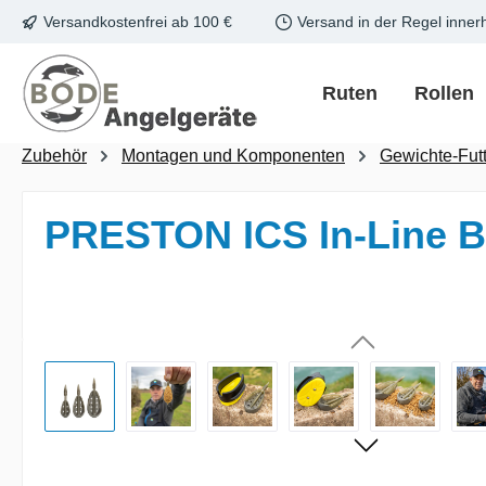
Versandkostenfrei ab 100 €
Versand in der Regel inner
m Hauptinhalt springen
Zur Suche springen
Zur Hauptnavigation springen
Ruten
Rollen
Zubehör
Montagen und Komponenten
Gewichte-Fut
PRESTON ICS In-Line B
Bildergalerie überspringen