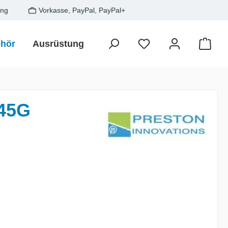
ung
Vorkasse, PayPal, PayPal+
hör
Ausrüstung
Zielfisch
SALE
Gesche
Waren
 45G
is: