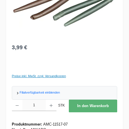
Regulärer Preis:
3,99 €
Preise inkl. MwSt. zzgl. Versandkosten
Filialverfügbarkeit einblenden
Produkt Anzahl: Gib den gewünschten Wert ein oder benutze die Schaltflächen um d
STK
In den Warenkorb
Produktnummer:
AMC-11517-07