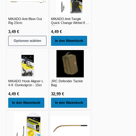
MIKADO Anti-Blow Out
MIKADO Anti-Tangle
Rig 23cm
Quick Change Wirbel 8 -
10st
3,49 €
4,49 €
Optionen wählen
In den Warenkorb
MIKADO Hook Aligner L
JRC Defender Tackle
4-8 -Dunkelgrün - 15st
Bag
4,49 €
32,99 €
In den Warenkorb
In den Warenkorb