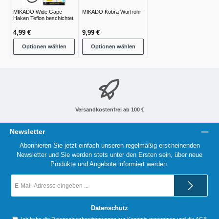
MIKADO Wide Gape
MIKADO Kobra Wurfrohr
Haken Teflon beschichtet
4,99 €
9,99 €
Optionen wählen
Optionen wählen
Versandkostenfrei ab 100 €
Newsletter
Abonnieren Sie jetzt einfach unseren regelmäßig erscheinenden
Newsletter und Sie werden stets unter den Ersten sein, über neue
Produkte und Angebote informiert werden.
E-
Mail-
Adresse
*
Datenschutz
Ich habe die
Datenschutzbestimmungen
zur Kenntnis genommen und die
AGB