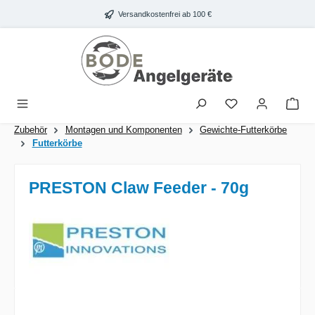
Zum Hauptinhalt springen
Versandkostenfrei ab 100 €
War
Zubehör
Montagen und Komponenten
Gewichte-Futterkörbe
Futterkörbe
PRESTON Claw Feeder - 70g
Bildergalerie überspringen