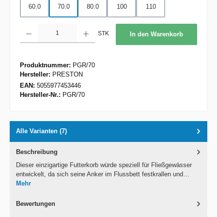
60.0
70.0
80.0
100
110
Produkt Anzahl: Gib den gewünschten Wert ein oder benutze die Schaltflächen um d
STK
In den Warenkorb
Produktnummer:
PGR/70
Hersteller:
PRESTON
EAN:
5055977453446
Hersteller-Nr.:
PGR/70
Alle Varianten (7)
Beschreibung
Dieser einzigartige Futterkorb würde speziell für Fließgewässer
entwickelt, da sich seine Anker im Flussbett festkrallen und…
Mehr
Bewertungen