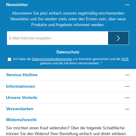
Newsletter
Abonnieren Sie jetzt einfach unseren regelmäßig erscheinenden
Newsletter und Sie werden stets unter den Ersten sein, über neue
Produkte und Angebote informiert werden.
E-
Mail-
Adresse
*
Datenschutz
Ich habe die
Datenschutzbestimmungen
zur Kenntnis genommen und die
AGB
gelesen und bin mit ihnen einverstanden.
*
Service-Hotline
Informationen
Unsere Vorteile
Versandarten
Widerrufsrecht
Sie möchten einen Kauf widerrufen? Über die folgende Schaltfläche
können Sie den Widerruf Ihrer Bestellung einfach und direkt erklären.