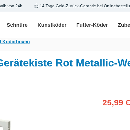
halb von 24h
14 Tage Geld-Zurück-Garantie bei Onlinebestell
Schnüre
Kunstköder
Futter-Köder
Zube
d Köderboxen
rätekiste Rot Metallic-W
Verkaufspreis
25,99 