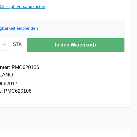
wSt. zzgl. Versandkosten
ügbarkeit einblenden
: Gib den gewünschten Wert ein oder benutze die Schaltflächen um die
STK
In den Warenkorb
mer:
PMC620106
LANO
9662017
.:
PMC620106