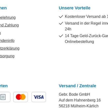
onen
Unsere Vorteile
Kostenloser Versand ab 
belehrung
Versand in der Regel inn
nd Zahlung
24h
m
14 Tage Geld-Zurück-Gar
ndeninfo
Onlinebestellung
tzerklärung
tsorgung
rten
Versand / Zentrale
Gebr. Bode GmbH
Auf dem Hahnenberg 16
chnungskauf
Kredit- oder Debitkarte
56218 Mülheim-Kärlich