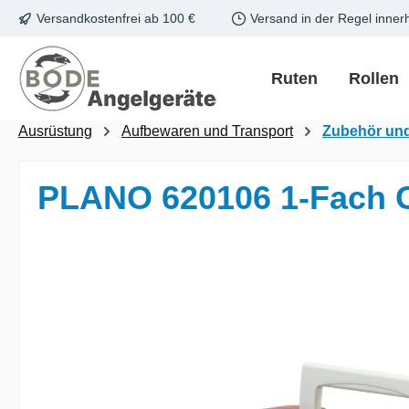
Versandkostenfrei ab 100 €
Versand in der Regel inner
m Hauptinhalt springen
Zur Suche springen
Zur Hauptnavigation springen
Ruten
Rollen
Ausrüstung
Aufbewaren und Transport
Zubehör un
PLANO 620106 1-Fach Ge
Bildergalerie überspringen