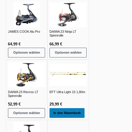
JAMES COOK Alu Pro
DAIWA 23 Ninja LT
Spinnrolle
64,99 €
66,99 €
Optionen wählen
Optionen wählen
DAIWA 23 Revros LT
EFT Ultra Light 15 1,80m
Spinnrolle
52,99 €
29,99 €
Optionen wählen
In den Warenkorb