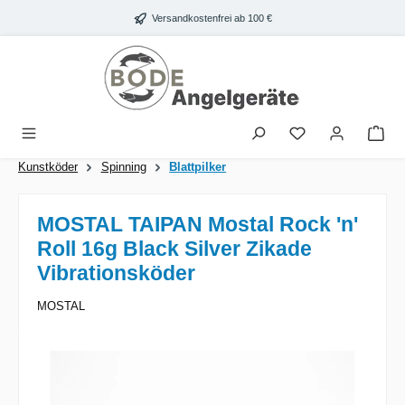
Zum Hauptinhalt springen
Versandkostenfrei ab 100 €
War
Kunstköder
Spinning
Blattpilker
MOSTAL TAIPAN Mostal Rock 'n'
Roll 16g Black Silver Zikade
Vibrationsköder
MOSTAL
Bildergalerie überspringen