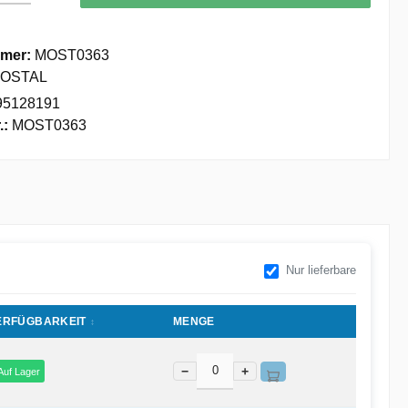
mer:
MOST0363
OSTAL
95128191
.:
MOST0363
Nur lieferbare
ERFÜGBARKEIT
MENGE
−
+
Auf Lager