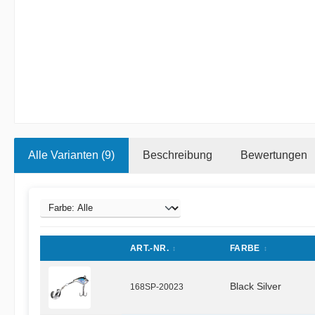
Alle Varianten (9)
Beschreibung
Bewertungen
ART.-NR.
FARBE
Black Silver
168SP-20023