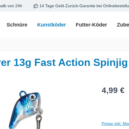
halb von 24h
14 Tage Geld-Zurück-Garantie bei Onlinebestell
Schnüre
Kunstköder
Futter-Köder
Zube
r 13g Fast Action Spinjig
Regulärer Pre
4,99 €
Preise inkl. M