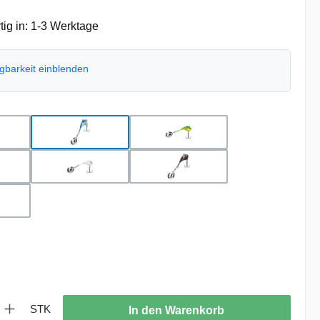
ig in: 1-3 Werktage
ügbarkeit einblenden
hlen
ck Silver
Blue Silver
Firetiger
ch
Perlmutt
Black Orange Tiger
l Orange Tiger
uswählen
: Gib den gewünschten Wert ein oder benutze die Schaltflächen um die
STK
In den Warenkorb