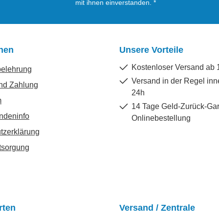
mit ihnen einverstanden.
*
onen
Unsere Vorteile
Kostenloser Versand ab 
belehrung
Versand in der Regel inn
nd Zahlung
24h
m
14 Tage Geld-Zurück-Gar
ndeninfo
Onlinebestellung
tzerklärung
tsorgung
rten
Versand / Zentrale