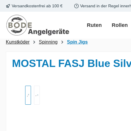
Versandkostenfrei ab 100 €
Versand in der Regel inner
m Hauptinhalt springen
Zur Suche springen
Zur Hauptnavigation springen
Ruten
Rollen
Kunstköder
Spinning
Spin Jigs
MOSTAL FASJ Blue Silve
Bildergalerie überspringen