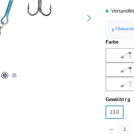
Versandfert
Filialverf
auswä
Farbe
Bla
Per
Per
a
Gewicht / g
13.0
Produkt Anzahl