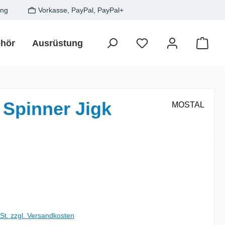
ung
Vorkasse, PayPal, PayPal+
hör
Ausrüstung
Zielfisch
SALE
Gesche
Waren
 Spinner Jigk
MOSTAL
is:
wSt. zzgl. Versandkosten