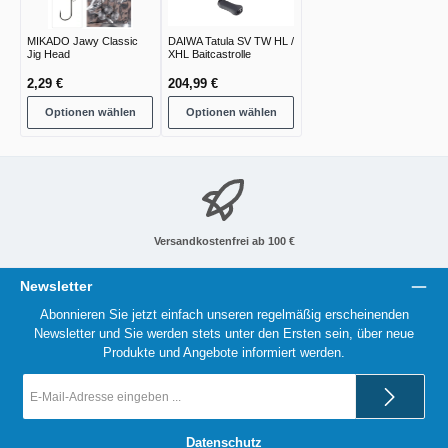
MIKADO Jawy Classic
DAIWA Tatula SV TW HL /
Jig Head
XHL Baitcastrolle
2,29 €
204,99 €
Optionen wählen
Optionen wählen
Versandkostenfrei ab 100 €
Newsletter
Abonnieren Sie jetzt einfach unseren regelmäßig erscheinenden
Newsletter und Sie werden stets unter den Ersten sein, über neue
Produkte und Angebote informiert werden.
E-
Mail-
Adresse
*
Datenschutz