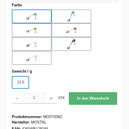
auswählen
Farbe
Black Silver
Blue Silver
Firetiger
Perch
Perlmutt
Black Orange Tiger
Perl Orange Tiger
auswählen
Gewicht / g
13.0
Produkt Anzahl: Gib den gewünschten Wert ein oder benutze die Schaltflächen um d
STK
In den Warenkorb
Produktnummer:
MOST0362
Hersteller:
MOSTAL
EAN:
4260495128184