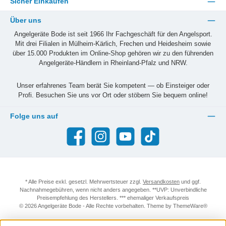
Sicher Einkaufen
Über uns
Angelgeräte Bode ist seit 1966 Ihr Fachgeschäft für den Angelsport.
Mit drei Filialen in Mülheim-Kärlich, Frechen und Heidesheim sowie
über 15.000 Produkten im Online-Shop gehören wir zu den führenden
Angelgeräte-Händlern in Rheinland-Pfalz und NRW.
Unser erfahrenes Team berät Sie kompetent — ob Einsteiger oder
Profi. Besuchen Sie uns vor Ort oder stöbern Sie bequem online!
Folge uns auf
Facebook
Instagram
YouTube
TikTok
* Alle Preise exkl. gesetzl. Mehrwertsteuer zzgl.
Versandkosten
und ggf.
Nachnahmegebühren, wenn nicht anders angegeben. **UVP: Unverbindliche
Preisempfehlung des Herstellers. *** ehemaliger Verkaufspreis
© 2026 Angelgeräte Bode - Alle Rechte vorbehalten. Theme by
ThemeWare®