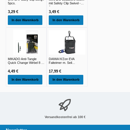
5pcs.
mit Safety Clip Swivel -
2st
3,29 €
3,49 €
In den Warenkorb
In den Warenkorb
MIKADO Anti-Tangle
DAIWA N'Zon EVA
Quick Change Wirbel 8 -
Falteimer m. Seil
10st
16x16x20cm
4,49 €
17,99 €
In den Warenkorb
In den Warenkorb
Versandkostenfrei ab 100 €
Newsletter