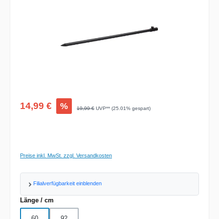
Verkaufspreis:
14,99 €
%
Regulärer Preis:
19,99 €
UVP** (25.01% gespart)
Preise inkl. MwSt. zzgl. Versandkosten
Filialverfügbarkeit einblenden
auswählen
Länge / cm
60
92