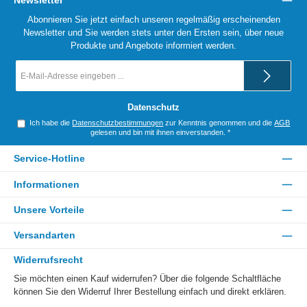
Abonnieren Sie jetzt einfach unseren regelmäßig erscheinenden
Newsletter und Sie werden stets unter den Ersten sein, über neue
Produkte und Angebote informiert werden.
E-
Mail-
Adresse
*
Datenschutz
Ich habe die
Datenschutzbestimmungen
zur Kenntnis genommen und die
AGB
gelesen und bin mit ihnen einverstanden.
*
Service-Hotline
Informationen
Unsere Vorteile
Versandarten
Widerrufsrecht
Sie möchten einen Kauf widerrufen? Über die folgende Schaltfläche
können Sie den Widerruf Ihrer Bestellung einfach und direkt erklären.