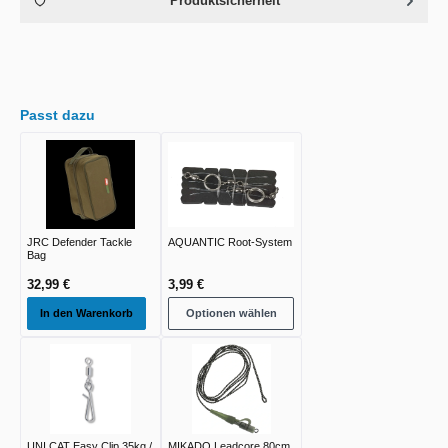
Produktsicherheit
Passt dazu
JRC Defender Tackle
AQUANTIC Root-System
Bag
32,99 €
3,99 €
In den Warenkorb
Optionen wählen
UNI CAT Easy Clip 35kg /
MIKADO Leadcore 80cm