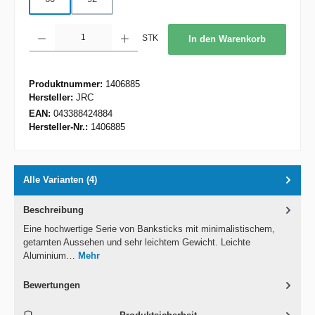
Produkt Anzahl: Gib den gewünschten Wert ein oder benutze die Schaltflächen um d
STK
In den Warenkorb
Produktnummer:
1406885
Hersteller:
JRC
EAN:
043388424884
Hersteller-Nr.:
1406885
Alle Varianten (4)
Beschreibung
Eine hochwertige Serie von Banksticks mit minimalistischem,
getarnten Aussehen und sehr leichtem Gewicht. Leichte
Aluminium…
Mehr
Bewertungen