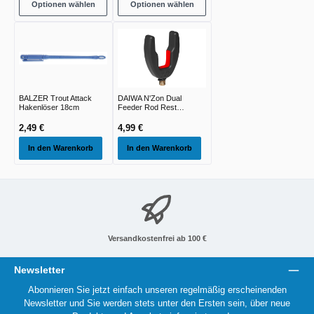
Optionen wählen
Optionen wählen
BALZER Trout Attack
DAIWA N'Zon Dual
Hakenlöser 18cm
Feeder Rod Rest
black/red 78x56cm
1,00cm
2,49 €
4,99 €
In den Warenkorb
In den Warenkorb
Versandkostenfrei ab 100 €
Newsletter
Abonnieren Sie jetzt einfach unseren regelmäßig erscheinenden
Newsletter und Sie werden stets unter den Ersten sein, über neue