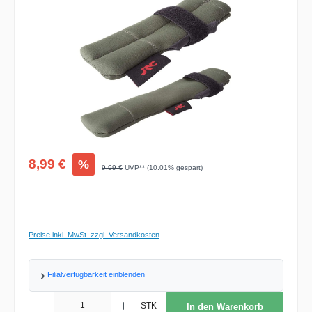
Verkaufspreis:
8,99 €
%
Regulärer Preis:
9,99 €
UVP** (10.01% gespart)
Preise inkl. MwSt. zzgl. Versandkosten
Filialverfügbarkeit einblenden
Produkt Anzahl: Gib den gewünschten Wert ein oder benutze die Schaltflächen um d
STK
In den Warenkorb