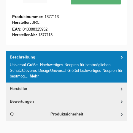
Produktnummer:
1377113
Hersteller:
JRC
EAN:
043388325952
Hersteller-Nr.:
1377113
Beschreibung
Universal Größe -Hochwertiges Neopren für bestmöglichen
SchutzCleveres DesignUniversal GrößeHochwertiges Neopren für
bestmög…
Mehr
Hersteller
Bewertungen
Produktsicherheit