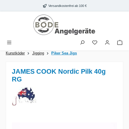
Zum Hauptinhalt springen
Versandkostenfrei ab 100 €
War
Kunstköder
Jigging
Piker Sea Jigs
JAMES COOK Nordic Pilk 40g
RG
Bildergalerie überspringen