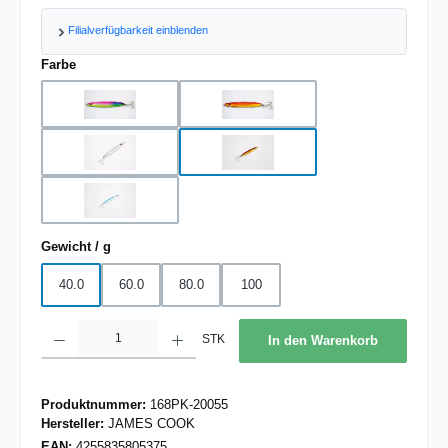
Filialverfügbarkeit einblenden
auswählen
Farbe
BP
BS
CL
RG
WB
auswählen
Gewicht / g
40.0
60.0
80.0
100
Produkt Anzahl: Gib den gewünschten Wert ein oder benutze die Schaltflächen um d
STK
In den Warenkorb
Produktnummer:
168PK-20055
Hersteller:
JAMES COOK
EAN:
4255835805375