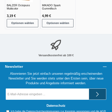
BALZER Octopuss
MIKADO Spark
Multicolor
Gummifisch
3,19 €
4,99 €
Optionen wählen
Optionen wählen
Versandkostenfrei ab 100 €
Newsletter
Abonnieren Sie jetzt einfach unseren regelmäßig erscheinenden
Newsletter und Sie werden stets unter den Ersten sein, über neue
Produkte und Angebote informiert werden.
E-
Mail-
Adresse
*
Datenschutz
Ich habe die
Datenschutzbestimmungen
zur Kenntnis genommen und die
AGB