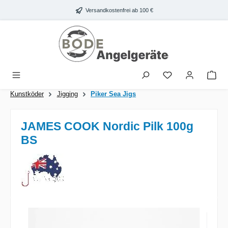
Zum Hauptinhalt springen
Versandkostenfrei ab 100 €
War
Kunstköder
Jigging
Piker Sea Jigs
JAMES COOK Nordic Pilk 100g
BS
Bildergalerie überspringen