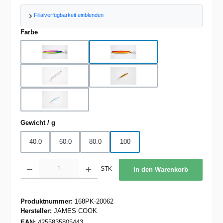
Filialverfügbarkeit einblenden
auswählen
Farbe
BP
BS
CL
RG
WB
auswählen
Gewicht / g
40.0
60.0
80.0
100
Produkt Anzahl: Gib den gewünschten Wert ein oder benutze die Schaltflächen um d
STK
In den Warenkorb
Produktnummer:
168PK-20062
Hersteller:
JAMES COOK
EAN:
4255835805443