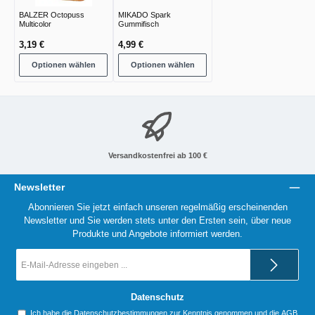
BALZER Octopuss
MIKADO Spark
Multicolor
Gummifisch
3,19 €
4,99 €
Optionen wählen
Optionen wählen
Versandkostenfrei ab 100 €
Newsletter
Abonnieren Sie jetzt einfach unseren regelmäßig erscheinenden
Newsletter und Sie werden stets unter den Ersten sein, über neue
Produkte und Angebote informiert werden.
E-
Mail-
Adresse
*
Datenschutz
Ich habe die
Datenschutzbestimmungen
zur Kenntnis genommen und die
AGB