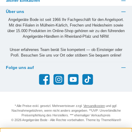
Sicher Einkaufen
Über uns
Angelgeräte Bode ist seit 1966 Ihr Fachgeschäft für den Angelsport.
Mit drei Filialen in Mülheim-Kärlich, Frechen und Heidesheim sowie
über 15.000 Produkten im Online-Shop gehören wir zu den führenden
Angelgeräte-Händlern in Rheinland-Pfalz und NRW.
Unser erfahrenes Team berät Sie kompetent — ob Einsteiger oder
Profi. Besuchen Sie uns vor Ort oder stöbern Sie bequem online!
Folge uns auf
Facebook
Instagram
YouTube
TikTok
* Alle Preise exkl. gesetzl. Mehrwertsteuer zzgl.
Versandkosten
und ggf.
Nachnahmegebühren, wenn nicht anders angegeben. **UVP: Unverbindliche
Preisempfehlung des Herstellers. *** ehemaliger Verkaufspreis
© 2026 Angelgeräte Bode - Alle Rechte vorbehalten. Theme by
ThemeWare®