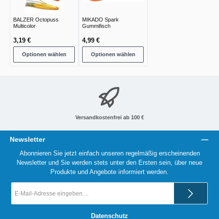
BALZER Octopuss
MIKADO Spark
Multicolor
Gummifisch
3,19 €
4,99 €
Optionen wählen
Optionen wählen
Versandkostenfrei ab 100 €
Newsletter
Abonnieren Sie jetzt einfach unseren regelmäßig erscheinenden
Newsletter und Sie werden stets unter den Ersten sein, über neue
Produkte und Angebote informiert werden.
E-
Mail-
Adresse
*
Datenschutz