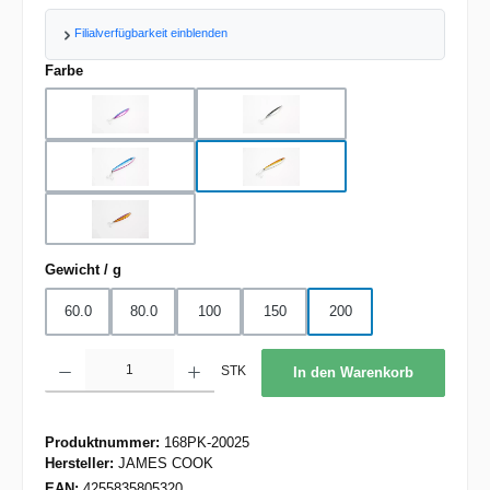
Filialverfügbarkeit einblenden
auswählen
Farbe
BP
BS
BSP
OGS
VGO
auswählen
Gewicht / g
60.0
80.0
100
150
200
Produkt Anzahl: Gib den gewünschten Wert ein oder benutze die Schaltflächen um d
STK
In den Warenkorb
Produktnummer:
168PK-20025
Hersteller:
JAMES COOK
EAN:
4255835805320