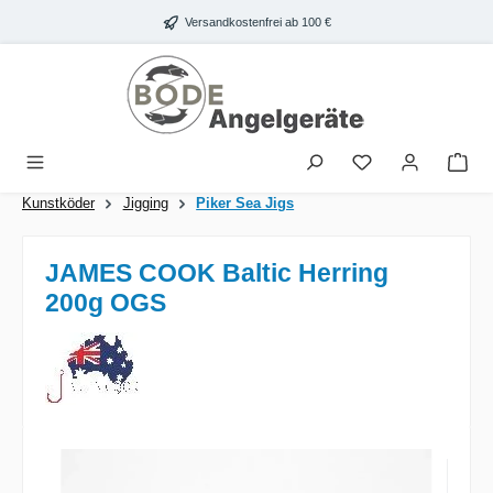
Zum Hauptinhalt springen
Versandkostenfrei ab 100 €
War
Kunstköder
Jigging
Piker Sea Jigs
JAMES COOK Baltic Herring
200g OGS
Bildergalerie überspringen