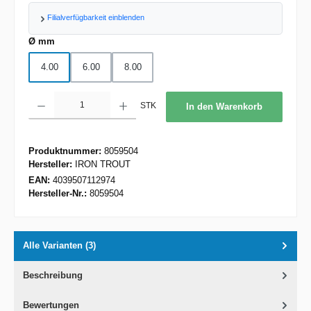
Filialverfügbarkeit einblenden
auswählen
Ø mm
4.00
6.00
8.00
Produkt Anzahl: Gib den gewünschten Wert ein oder benutze die Schaltflächen um d
STK
In den Warenkorb
Produktnummer:
8059504
Hersteller:
IRON TROUT
EAN:
4039507112974
Hersteller-Nr.:
8059504
Alle Varianten (3)
Beschreibung
Bewertungen