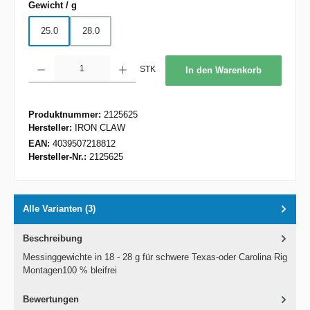
auswählen
Gewicht / g
25.0
28.0
Produkt Anzahl: Gib den gewünschten Wert ein oder benutze die Schaltflächen um d
STK
In den Warenkorb
Produktnummer:
2125625
Hersteller:
IRON CLAW
EAN:
4039507218812
Hersteller-Nr.:
2125625
Alle Varianten (3)
Beschreibung
Messinggewichte in 18 - 28 g für schwere Texas-oder Carolina Rig
Montagen100 % bleifrei
Bewertungen