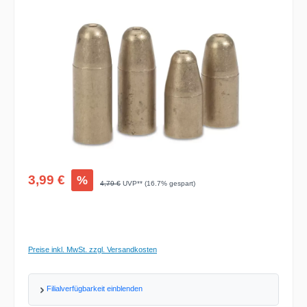
Bildergalerie überspringen
Verkaufspreis:
3,99 €
%
Regulärer Preis:
4,79 €
UVP** (16.7% gespart)
Preise inkl. MwSt. zzgl. Versandkosten
Filialverfügbarkeit einblenden