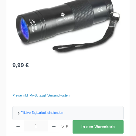
Regulärer Preis:
9,99 €
Preise inkl. MwSt. zzgl. Versandkosten
Filialverfügbarkeit einblenden
Produkt Anzahl: Gib den gewünschten Wert ein oder benutze die Schaltflächen um d
STK
In den Warenkorb