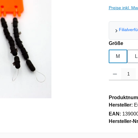
Preise inkl. M
Filialverf
auswä
Größe
M
L
Produkt Anzahl
Produktnum
Hersteller:
E
EAN:
13900
Hersteller-Nr