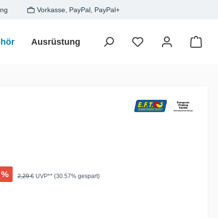
ung
Vorkasse, PayPal, PayPal+
hör
Ausrüstung
Zielfisch
SALE
Gesche
Waren
:
%
Regulärer Preis:
2,29 €
UVP** (30.57% gespart)