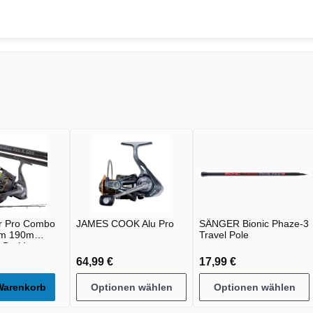
r Pro Combo
JAMES COOK Alu Pro
SÄNGER Bionic Phaze-3
0m 190m
Travel Pole
Braid
64,99 €
17,99 €
Warenkorb
Optionen wählen
Optionen wählen