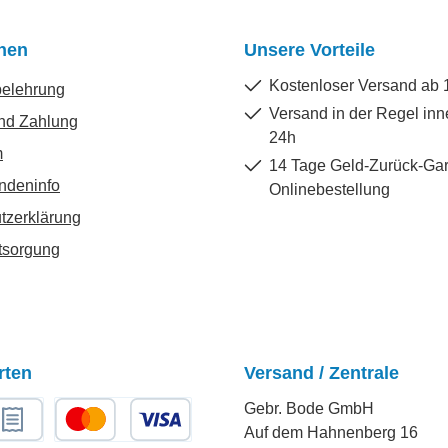
onen
Unsere Vorteile
Kostenloser Versand ab 
belehrung
Versand in der Regel inn
nd Zahlung
24h
m
14 Tage Geld-Zurück-Gar
ndeninfo
Onlinebestellung
tzerklärung
tsorgung
rten
Versand / Zentrale
Gebr. Bode GmbH
Auf dem Hahnenberg 16