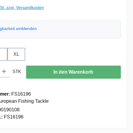
wSt. zzgl. Versandkosten
ügbarkeit einblenden
hlen
XL
: Gib den gewünschten Wert ein oder benutze die Schaltflächen um die
STK
In den Warenkorb
mer:
FS16196
uropean Fishing Tackle
00190108
.:
FS16196