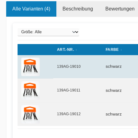
Alle Varianten (4)
Beschreibung
Bewertungen
ART.-NR.
FARBE
schwarz
139AG-19010
139AG-19011
schwarz
139AG-19012
schwarz