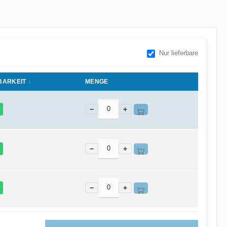
Nur lieferbare
BARKEIT
MENGE
−
+
r
−
+
r
−
+
r