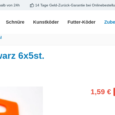
halb von 24h
14 Tage Geld-Zurück-Garantie bei Onlinebestell
Schnüre
Kunstköder
Futter-Köder
Zube
u
arz 6x5st.
Verkaufspreis
1,59 €