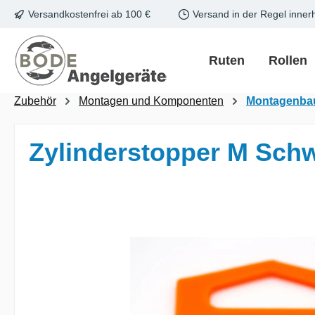
Versandkostenfrei ab 100 €
Versand in der Regel inner
m Hauptinhalt springen
Zur Suche springen
Zur Hauptnavigation springen
Ruten
Rollen
Zubehör
Montagen und Komponenten
Montagenba
Zylinderstopper M Schw
Bildergalerie überspringen