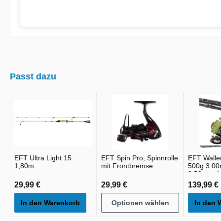
Passt dazu
EFT Ultra Light 15
EFT Spin Pro, Spinnrolle
EFT Walle
1,80m
mit Frontbremse
500g 3.0
0.50mm 4x
29,99 €
29,99 €
139,99 €
In den Warenkorb
Optionen wählen
In den 