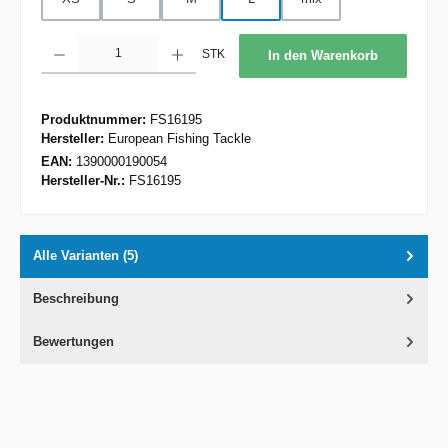
Produkt Anzahl: Gib den gewünschten Wert ein oder benutze die Schaltflächen um d
STK
In den Warenkorb
Produktnummer:
FS16195
Hersteller:
European Fishing Tackle
EAN:
1390000190054
Hersteller-Nr.:
FS16195
Alle Varianten (5)
Beschreibung
Bewertungen