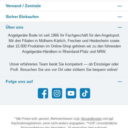
Versand / Zentrale
Sicher Einkaufen
Über uns
Angelgeräte Bode ist seit 1966 Ihr Fachgeschäft für den Angelsport.
Mit drei Filialen in Mülheim-Kärlich, Frechen und Heidesheim sowie
über 15.000 Produkten im Online-Shop gehören wir zu den führenden
Angelgeräte-Händlern in Rheinland-Pfalz und NRW.
Unser erfahrenes Team berät Sie kompetent — ob Einsteiger oder
Profi. Besuchen Sie uns vor Ort oder stöbern Sie bequem online!
Folge uns auf
Facebook
Instagram
YouTube
TikTok
* Alle Preise exkl. gesetzl. Mehrwertsteuer zzgl.
Versandkosten
und ggf.
Nachnahmegebühren, wenn nicht anders angegeben. **UVP: Unverbindliche
Preisempfehlung des Herstellers. *** ehemaliger Verkaufspreis