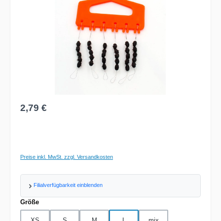
Regulärer Preis:
2,79 €
Preise inkl. MwSt. zzgl. Versandkosten
Filialverfügbarkeit einblenden
auswählen
Größe
XS
S
M
L
mix