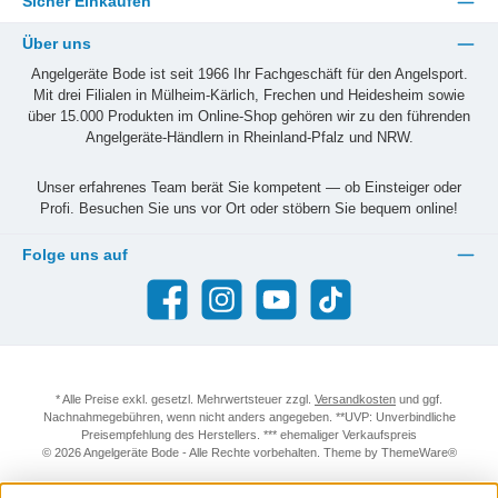
Sicher Einkaufen
Über uns
Angelgeräte Bode ist seit 1966 Ihr Fachgeschäft für den Angelsport.
Mit drei Filialen in Mülheim-Kärlich, Frechen und Heidesheim sowie
über 15.000 Produkten im Online-Shop gehören wir zu den führenden
Angelgeräte-Händlern in Rheinland-Pfalz und NRW.
Unser erfahrenes Team berät Sie kompetent — ob Einsteiger oder
Profi. Besuchen Sie uns vor Ort oder stöbern Sie bequem online!
Folge uns auf
Facebook
Instagram
YouTube
TikTok
* Alle Preise exkl. gesetzl. Mehrwertsteuer zzgl.
Versandkosten
und ggf.
Nachnahmegebühren, wenn nicht anders angegeben. **UVP: Unverbindliche
Preisempfehlung des Herstellers. *** ehemaliger Verkaufspreis
© 2026 Angelgeräte Bode - Alle Rechte vorbehalten. Theme by
ThemeWare®