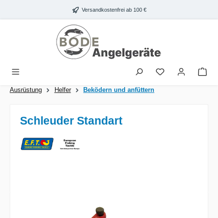
Zum Hauptinhalt springen
Versandkostenfrei ab 100 €
War
Ausrüstung
Helfer
Beködern und anfüttern
Schleuder Standart
Bildergalerie überspringen