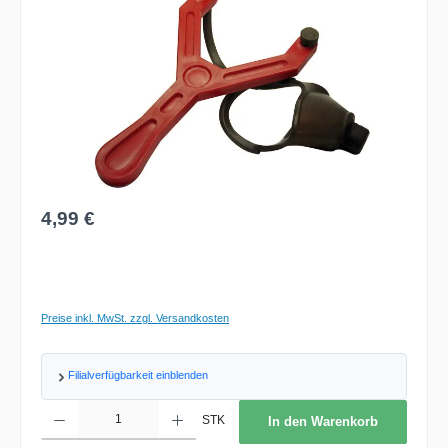
Regulärer Preis:
4,99 €
Preise inkl. MwSt. zzgl. Versandkosten
Filialverfügbarkeit einblenden
Produkt Anzahl: Gib den gewünschten Wert ein oder benutze die Schaltflächen um d
STK
In den Warenkorb