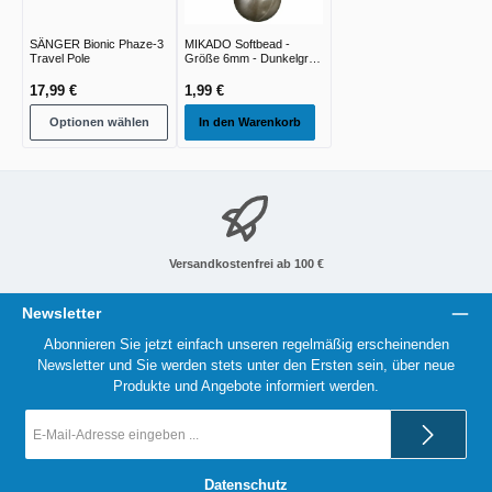
SÄNGER Bionic Phaze-3
MIKADO Softbead -
Travel Pole
Größe 6mm - Dunkelgrün
- 25st
17,99 €
1,99 €
Optionen wählen
In den Warenkorb
Versandkostenfrei ab 100 €
Newsletter
Abonnieren Sie jetzt einfach unseren regelmäßig erscheinenden
Newsletter und Sie werden stets unter den Ersten sein, über neue
Produkte und Angebote informiert werden.
E-
Mail-
Adresse
*
Datenschutz