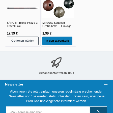
SÄNGER Bionic Phaze-3
MIKADO Softbead -
Travel Pole
Größe 6mm - Dunkelgrün
- 25st
17,99 €
1,99 €
Optionen wählen
In den Warenkorb
Versandkostenfrei ab 100 €
Newsletter
Abonnieren Sie jetzt einfach unseren regelmäßig erscheinenden
Newsletter und Sie werden stets unter den Ersten sein, über neue
Produkte und Angebote informiert werden.
E-
Mail-