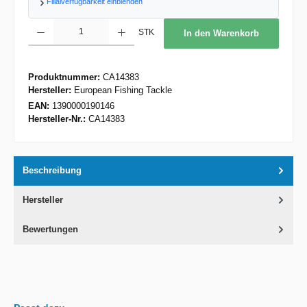
Filialverfügbarkeit einblenden
Produkt Anzahl: Gib den gewünschten Wert ein oder benutze die Schaltflächen um d
STK
In den Warenkorb
Produktnummer:
CA14383
Hersteller:
European Fishing Tackle
EAN:
1390000190146
Hersteller-Nr.:
CA14383
Beschreibung
Hersteller
Bewertungen