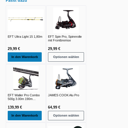
Passt dazu
EFT Ultra Light 15 1,80m
EFT Spin Pro, Spinnrolle
mit Frontbremse
29,99 €
29,99 €
In den Warenkorb
Optionen wählen
EFT Waller Pro Combo
JAMES COOK Alu Pro
500g 3.00m 190m
0.50mm 4xBraid
139,99 €
64,99 €
In den Warenkorb
Optionen wählen