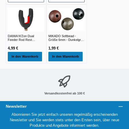
DAIWA N'Zon Dual
MIKADO Softbead -
Feeder Rod Rest
Größe 6mm - Dunkelgrün
black/red 78x56cm
- 25st
1,00cm
4,99 €
1,99 €
In den Warenkorb
In den Warenkorb
Versandkostenfrei ab 100 €
Newsletter
Abonnieren Sie jetzt einfach unseren regelmäßig erscheinenden
Newsletter und Sie werden stets unter den Ersten sein, über neue
Produkte und Angebote informiert werden.