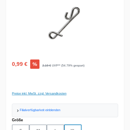
Verkaufspreis:
0,99 €
%
Regulärer Preis:
2,19 €
UVP** (54.79% gespart)
Preise inkl. MwSt. zzgl. Versandkosten
Filialverfügbarkeit einblenden
auswählen
Größe