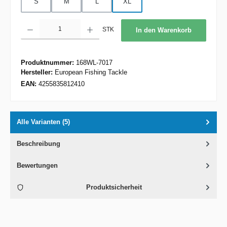
S
M
L
XL
Produkt Anzahl: Gib den gewünschten Wert ein oder benutze die Schaltflächen um d
STK
In den Warenkorb
Produktnummer:
168WL-7017
Hersteller:
European Fishing Tackle
EAN:
4255835812410
Alle Varianten (5)
Beschreibung
Bewertungen
Produktsicherheit