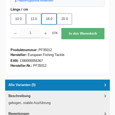
Filialverfügbarkeit einblenden
auswählen
Länge / cm
10.0
13.0
18.0
20.0
Produkt Anzahl: Gib den gewünschten Wert ein oder benutze die Schaltflächen um d
STK
In den Warenkorb
Produktnummer:
PF35012
Hersteller:
European Fishing Tackle
EAN:
1390000056367
Hersteller-Nr.:
PF35012
Alle Varianten (5)
Beschreibung
gebogen, stabile Ausführung
Bewertungen