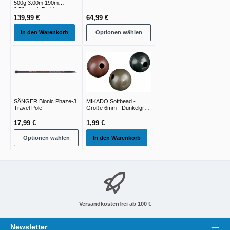
500g 3.00m 190m
0.50mm 4xBraid
139,99 €
64,99 €
In den Warenkorb
Optionen wählen
SÄNGER Bionic Phaze-3
MIKADO Softbead -
Travel Pole
Größe 6mm - Dunkelgrün
- 25st
17,99 €
1,99 €
Optionen wählen
In den Warenkorb
Versandkostenfrei ab 100 €
Newsletter