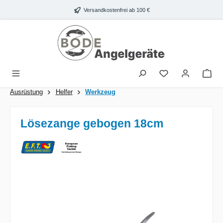
Zum Hauptinhalt springen
Versandkostenfrei ab 100 €
War
Ausrüstung
Helfer
Werkzeug
Lösezange gebogen 18cm
Bildergalerie überspringen