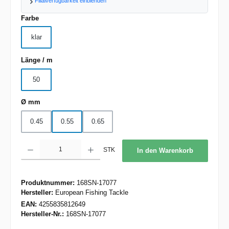
Filialverfügbarkeit einblenden
auswählen
Farbe
klar
auswählen
Länge / m
50
auswählen
Ø mm
0.45
0.55
0.65
Produkt Anzahl: Gib den gewünschten Wert ein oder benutze die Schaltflächen um d
STK
In den Warenkorb
Produktnummer:
168SN-17077
Hersteller:
European Fishing Tackle
EAN:
4255835812649
Hersteller-Nr.:
168SN-17077