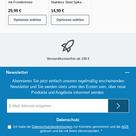
mit Frontbremse
Stainless Steel Spike
Bankstick
29,99 €
14,99 €
Optionen wählen
Optionen wählen
Versandkostenfrei ab 100 €
Newsletter
Abonnieren Sie jetzt einfach unseren regelmäßig erscheinenden
Newsletter und Sie werden stets unter den Ersten sein, über neue
Produkte und Angebote informiert werden.
E-
Mail-
Adresse
*
Datenschutz
Ich habe die
Datenschutzbestimmungen
zur Kenntnis genommen und die
AGB
gelesen und bin mit ihnen einverstanden.
*