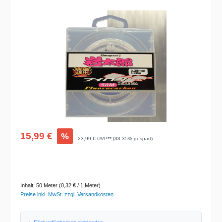
Bildergalerie überspringen
Verkaufspreis:
15,99 €
%
Regulärer Preis:
23,99 €
UVP** (33.35% gespart)
Inhalt:
50 Meter
(0,32 € / 1 Meter)
Preise inkl. MwSt. zzgl. Versandkosten