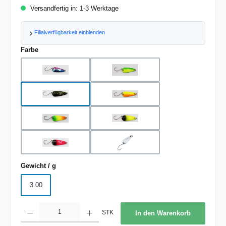
Versandfertig in: 1-3 Werktage
Filialverfügbarkeit einblenden
auswählen
Farbe
blue pink silver glitter
green yellow glitter
olive black gold-glitter
orange yellow glitter
orange yellow green glitt
perl-yellow black glitter
pink black glitter
silver
auswählen
Gewicht / g
3.00
Produkt Anzahl: Gib den gewünschten Wert ein oder benutze die Schaltflächen um d
STK
In den Warenkorb