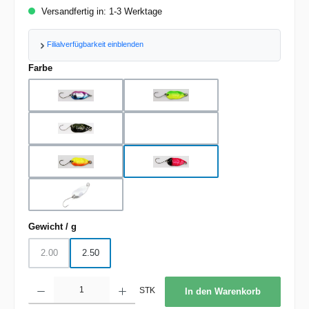
Versandfertig in: 1-3 Werktage
Filialverfügbarkeit einblenden
auswählen
Farbe
blue pink silver glitter
green yellow glitter
olive black gold-glitter
orange yellow glitter
orange yellow green glitt
pink black glitter
silver
auswählen
Gewicht / g
2.00
2.50
(Diese Option ist zurzeit nicht verfügbar.)
Produkt Anzahl: Gib den gewünschten Wert ein oder benutze die Schaltflächen um d
STK
In den Warenkorb