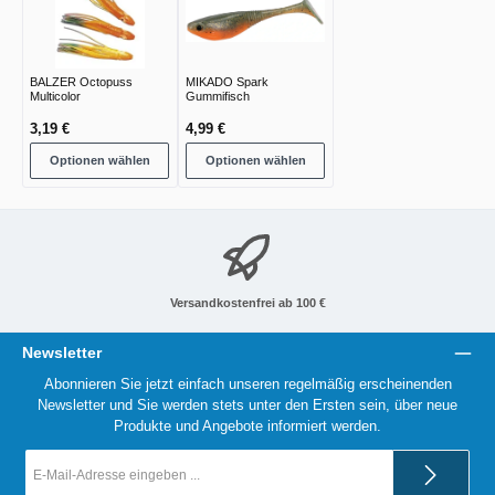
BALZER Octopuss
MIKADO Spark
Multicolor
Gummifisch
3,19 €
4,99 €
Optionen wählen
Optionen wählen
Versandkostenfrei ab 100 €
Newsletter
Abonnieren Sie jetzt einfach unseren regelmäßig erscheinenden
Newsletter und Sie werden stets unter den Ersten sein, über neue
Produkte und Angebote informiert werden.
E-
Mail-
Adresse