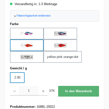
Versandfertig in: 1-3 Werktage
Filialverfügbarkeit einblenden
auswählen
Farbe
blue pink black-dot
blue pink yellow-dot
orange black-dot
pink black-dot
yellow pink orange-dot
white black-dot
auswählen
Gewicht / g
2.80
Produkt Anzahl: Gib den gewünschten Wert ein oder benutze die Schaltflächen um d
STK
In den Warenkorb
Produktnummer:
168BL-20022