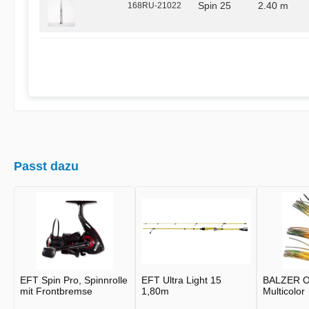
168RU-21022
Spin 25
2.40 m
Passt dazu
EFT Spin Pro, Spinnrolle
EFT Ultra Light 15
BALZER O
mit Frontbremse
1,80m
Multicolor