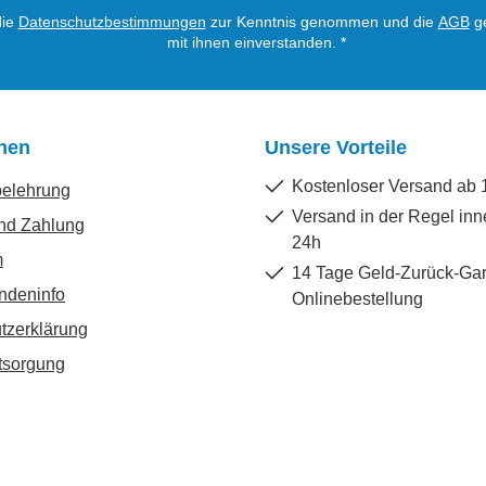
die
Datenschutzbestimmungen
zur Kenntnis genommen und die
AGB
ge
mit ihnen einverstanden.
*
onen
Unsere Vorteile
Kostenloser Versand ab 
belehrung
Versand in der Regel inn
nd Zahlung
24h
m
14 Tage Geld-Zurück-Gar
ndeninfo
Onlinebestellung
tzerklärung
tsorgung