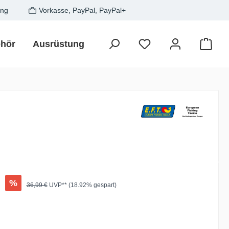
ung
Vorkasse, PayPal, PayPal+
hör
Ausrüstung
Zielfisch
SALE
Gesche
Waren
:
€
%
Regulärer Preis:
36,99 €
UVP** (18.92% gespart)