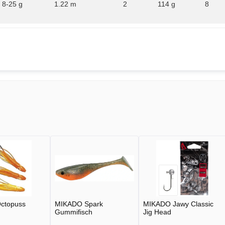
8-25 g
1.22 m
2
114 g
8
ctopuss
MIKADO Spark
MIKADO Jawy Classic
Gummifisch
Jig Head