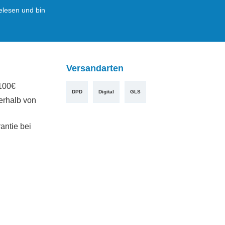
lesen und bin
Versandarten
100€
DPD
Digital
GLS
erhalb von
antie bei