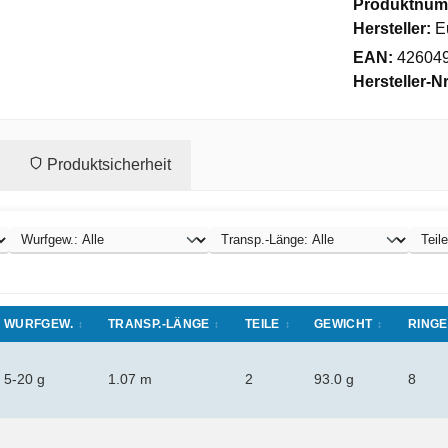
Produktnum
Hersteller:
E
EAN:
42604
Hersteller-Nr
Produktsicherheit
WURFGEW.
TRANSP.-LÄNGE
TEILE
GEWICHT
RINGE
5-20 g
1.07 m
2
93.0 g
8