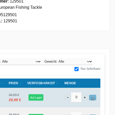
mer:
129501
uropean Fishing Tackle
95129501
.:
129501
Nur lieferbare
PREIS
VERFÜGBARKEIT
MENGE
36,99 €
−
+
Auf Lager
29,99 €
36,99 €