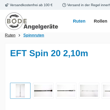
Versandkostenfrei ab 100 €
Versand in der Regel inner
m Hauptinhalt springen
Zur Suche springen
Zur Hauptnavigation springen
Ruten
Rollen
Ruten
Spinnruten
EFT Spin 20 2,10m
Bildergalerie überspringen