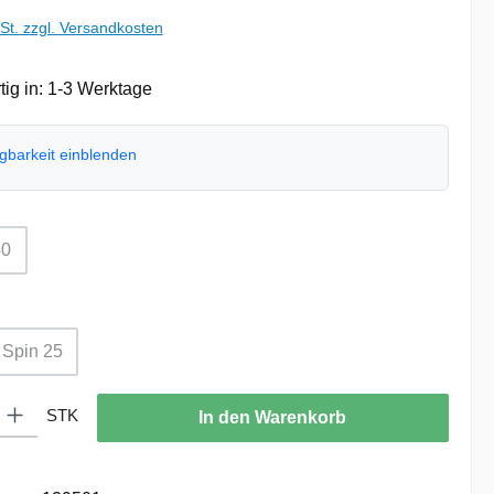
wSt. zzgl. Versandkosten
ig in: 1-3 Werktage
ügbarkeit einblenden
swählen
40
Diese Option ist zurzeit nicht verfügbar.)
ählen
Spin 25
(Diese Option ist zurzeit nicht verfügbar.)
: Gib den gewünschten Wert ein oder benutze die Schaltflächen um die
STK
In den Warenkorb