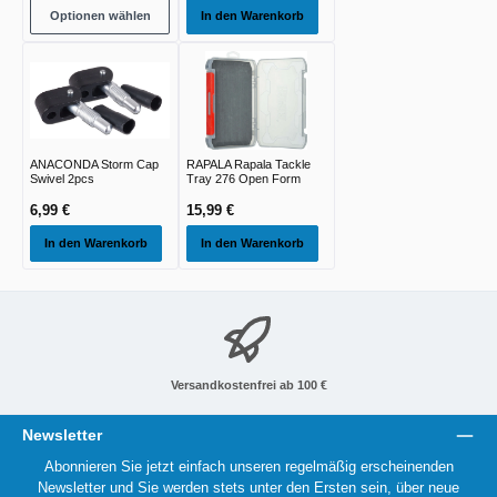
Optionen wählen
In den Warenkorb
ANACONDA Storm Cap
RAPALA Rapala Tackle
Swivel 2pcs
Tray 276 Open Form
6,99 €
15,99 €
In den Warenkorb
In den Warenkorb
Versandkostenfrei ab 100 €
Newsletter
Abonnieren Sie jetzt einfach unseren regelmäßig erscheinenden
Newsletter und Sie werden stets unter den Ersten sein, über neue