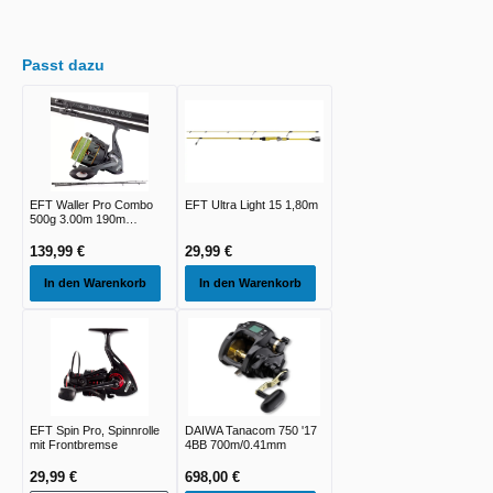
Passt dazu
EFT Waller Pro Combo
EFT Ultra Light 15 1,80m
500g 3.00m 190m
0.50mm 4xBraid
139,99 €
29,99 €
In den Warenkorb
In den Warenkorb
EFT Spin Pro, Spinnrolle
DAIWA Tanacom 750 '17
mit Frontbremse
4BB 700m/0.41mm
29,99 €
698,00 €