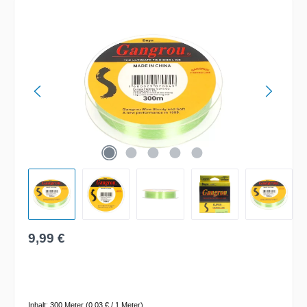
Bildergalerie überspringen
Regulärer Preis:
9,99 €
Inhalt:
300 Meter
(0,03 € / 1 Meter)