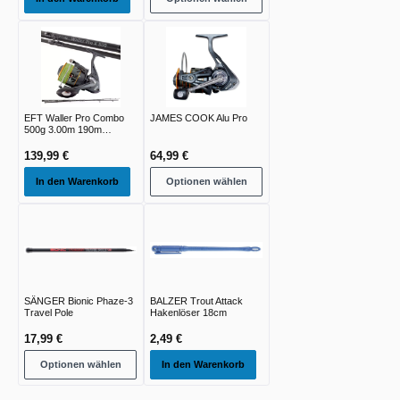
EFT Waller Pro Combo
JAMES COOK Alu Pro
500g 3.00m 190m
0.50mm 4xBraid
139,99 €
64,99 €
In den Warenkorb
Optionen wählen
SÄNGER Bionic Phaze-3
BALZER Trout Attack
Travel Pole
Hakenlöser 18cm
17,99 €
2,49 €
Optionen wählen
In den Warenkorb