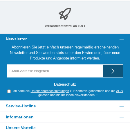
Versandkostenfrei ab 100 €
Newsletter
Abonnieren Sie jetzt einfach unseren regelmäßig erscheinenden
Newsletter und Sie werden stets unter den Ersten sein, über neue
Produkte und Angebote informiert werden.
E-
Mail-
Adresse
*
Datenschutz
Ich habe die
Datenschutzbestimmungen
zur Kenntnis genommen und die
AGB
gelesen und bin mit ihnen einverstanden.
*
Service-Hotline
Informationen
Unsere Vorteile