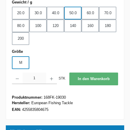
auswählen
Gewicht / g
20.0
30.0
40.0
50.0
60.0
70.0
80.0
100
120
140
160
180
200
auswählen
Größe
M
Produkt Anzahl: Gib den gewünschten Wert ein oder benutze die Schaltflächen um d
STK
In den Warenkorb
Produktnummer:
168FK-19030
Hersteller:
European Fishing Tackle
EAN:
4255835804675