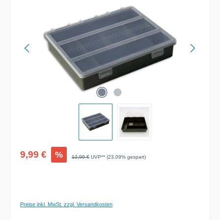
Verkaufspreis:
9,99 €
%
Regulärer Preis:
12,99 €
UVP** (23.09% gespart)
Preise inkl. MwSt. zzgl. Versandkosten