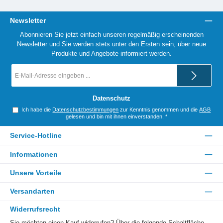
Newsletter
Abonnieren Sie jetzt einfach unseren regelmäßig erscheinenden
Newsletter und Sie werden stets unter den Ersten sein, über neue
Produkte und Angebote informiert werden.
E-
Mail-
Adresse
*
Datenschutz
Ich habe die
Datenschutzbestimmungen
zur Kenntnis genommen und die
AGB
gelesen und bin mit ihnen einverstanden.
*
Service-Hotline
Informationen
Unsere Vorteile
Versandarten
Widerrufsrecht
Sie möchten einen Kauf widerrufen? Über die folgende Schaltfläche