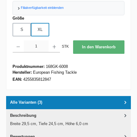
Filialverfügbarkeit einblenden
auswählen
Größe
S
XL
Produkt Anzahl: Gib den gewünschten Wert ein oder benutze die Schaltflächen um d
STK
In den Warenkorb
Produktnummer:
168GK-6008
Hersteller:
European Fishing Tackle
EAN:
4255835812847
Alle Varianten (3)
Beschreibung
Breite 29,5 cm, Tiefe 24,5 cm, Höhe 6,0 cm
Bewertungen