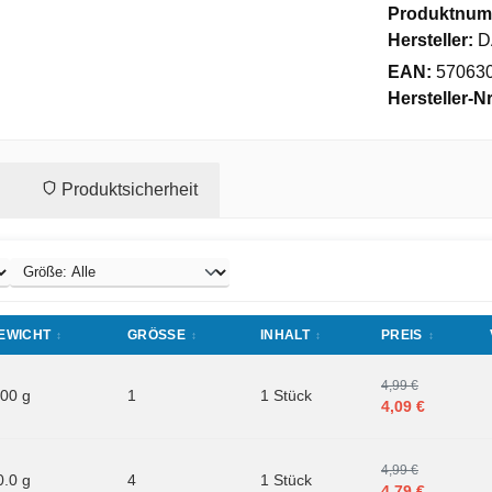
Produktnum
Hersteller:
D
EAN:
57063
Hersteller-Nr
Produktsicherheit
EWICHT
GRÖSSE
INHALT
PREIS
4,99 €
.00 g
1
1 Stück
4,09 €
4,99 €
0.0 g
4
1 Stück
4,79 €