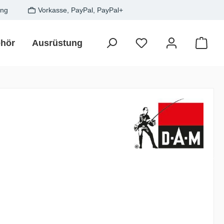
ung
Vorkasse, PayPal, PayPal+
hör
Ausrüstung
Zielfisch
SALE
Gesche
Waren
is: