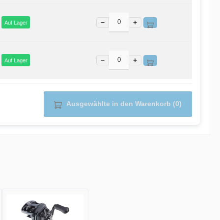
−
+
Auf Lager
−
+
Auf Lager
Ausgewählte in den Warenkorb (0)