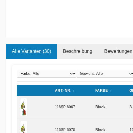
Alle Varianten (30)
Beschreibung
Bewertungen
ART.-NR.
FARBE
G
116SP-6067
Black
3
116SP-6070
Black
1