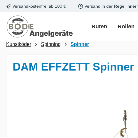
Versandkostenfrei ab 100 €
Versand in der Regel inner
m Hauptinhalt springen
Zur Suche springen
Zur Hauptnavigation springen
Ruten
Rollen
Kunstköder
Spinning
Spinner
DAM EFFZETT Spinner D
Bildergalerie überspringen