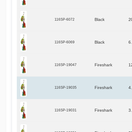
116SP-6072
Black
2
116SP-6069
Black
6
116SP-19047
Fireshark
1
116SP-19035
Fireshark
4
116SP-19031
Fireshark
3