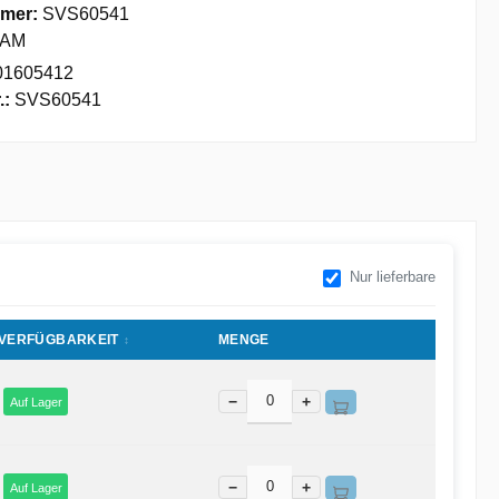
mer:
SVS60541
AM
01605412
.:
SVS60541
Nur lieferbare
VERFÜGBARKEIT
MENGE
−
+
Auf Lager
−
+
Auf Lager