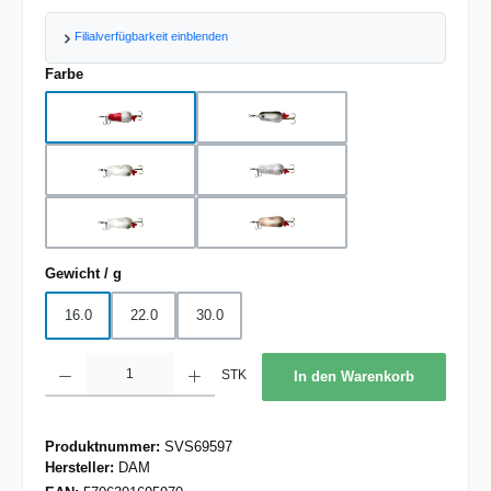
Filialverfügbarkeit einblenden
auswählen
Farbe
Fire Tiger
Kupfer
Rotflex
Silber
Silber/Gold
Silberflex
auswählen
Gewicht / g
16.0
22.0
30.0
Produkt Anzahl: Gib den gewünschten Wert ein oder benutze die Schaltflächen um d
STK
In den Warenkorb
Produktnummer:
SVS69597
Hersteller:
DAM