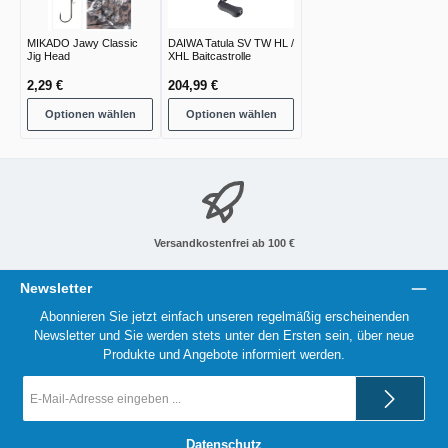
MIKADO Jawy Classic
DAIWA Tatula SV TW HL /
Jig Head
XHL Baitcastrolle
2,29 €
204,99 €
Optionen wählen
Optionen wählen
Versandkostenfrei ab 100 €
Newsletter
Abonnieren Sie jetzt einfach unseren regelmäßig erscheinenden
Newsletter und Sie werden stets unter den Ersten sein, über neue
Produkte und Angebote informiert werden.
E-
Mail-
Adresse
*
Datenschutz