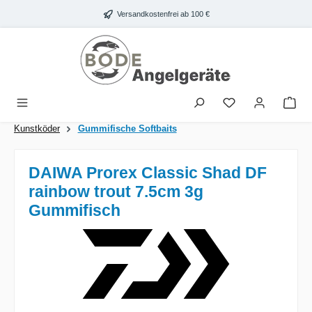
Zum Hauptinhalt springen
Versandkostenfrei ab 100 €
War
Kunstköder
Gummifische Softbaits
DAIWA Prorex Classic Shad DF
rainbow trout 7.5cm 3g
Gummifisch