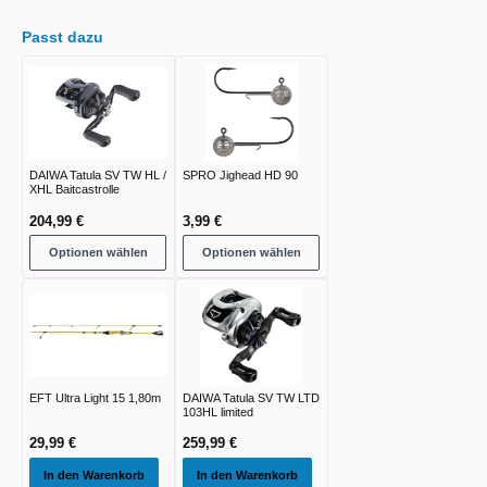
Passt dazu
DAIWA Tatula SV TW HL /
SPRO Jighead HD 90
XHL Baitcastrolle
204,99 €
3,99 €
Optionen wählen
Optionen wählen
EFT Ultra Light 15 1,80m
DAIWA Tatula SV TW LTD
103HL limited
29,99 €
259,99 €
In den Warenkorb
In den Warenkorb