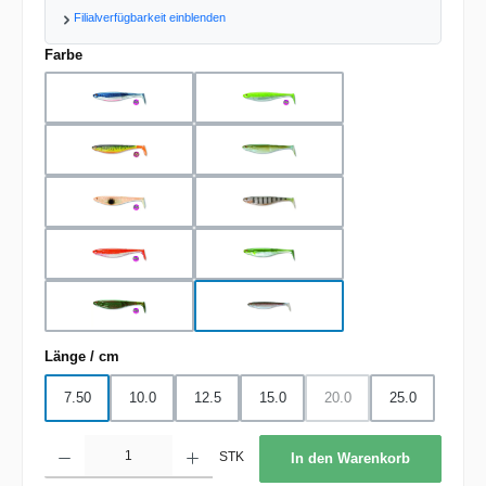
Filialverfügbarkeit einblenden
auswählen
Farbe
blue metallic pearl
chartreuse pearl
firetiger
ghost ayu
ghost orange
ghost perch
holo orange
metallic ayu
motor oil
rainbow trout
auswählen
Länge / cm
7.50
10.0
12.5
15.0
20.0
25.0
(Diese Option ist zurzeit nic
Produkt Anzahl: Gib den gewünschten Wert ein oder benutze die Schaltflächen um d
STK
In den Warenkorb